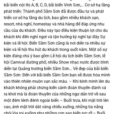
bãi biển nội thị A, B, C, D, bãi biển Vinh Sơn,… Cơ sở hạ tầng
phát triển: Thành phố Sầm Sơn đã được đầu tư và phát
triển cơ sở hạ tầng du lịch, bao gồm nhiều khách sạn,
resort, nhà nghỉ, homestay và nhà hàng để đáp ứng nhu
cầu của du khách. Điều này tạo điều kiện thuận lợi cho du
khách khi đến nghỉ ngơi và tận hưởng kỳ nghỉ tại đây Sự
kiện và lễ hội: Biển Sầm Sơn cũng là nơi diễn ra nhiều sự
kiện và lễ hội thu hút du khách trong suốt năm. Một số sự
kiện đáng chú ý bao gồm Lễ hội du lịch biển Sầm Sơn, lễ
hội Carnival đường phố, nhiều Show nhạc nước được trình
diễn tại Quảng trường biển Sầm Sơn… Vẻ đẹp của bãi biển
Sầm Sơn: Đến với bãi biển Sầm Sơn bạn sẽ được hòa mình
vào thiên nhiên muôn vạn sắc màu. – Khi bình minh lên du
khách không phải chứng kiến cảnh đoàn thuyền đánh cá
ra khơi mà là đoàn thuyền của những ngư dân trở về sau
một đêm lênh đênh ngoài biển – Buổi trưa, khi mặt trời lên
cao, ánh mặt trời dát vàng chiếu xuống, những tia nắng
chói lóa rọi xuống như những con sao biển rực rỡ – Buổi