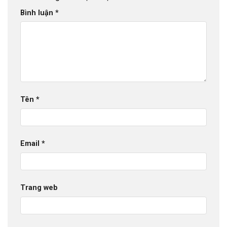
Đọc đến đây các bạn cũng đã hiểu vì sao Sầm Sơn lại có
sức hút lớn đến như thế rồi phải không?
Để lại một bình luận
Email của bạn sẽ không được hiển thị công khai.
Các trường bắt buộc được đánh dấu
*
Bình luận
*