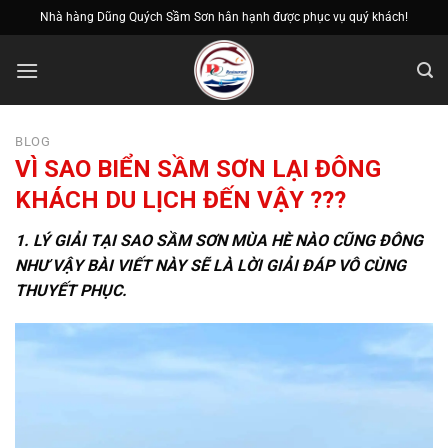
Bỏ
Nhà hàng Dũng Quých Sầm Sơn hân hạnh được phục vụ quý khách!
qua
nội
dung
BLOG
VÌ SAO BIỂN SẦM SƠN LẠI ĐÔNG
KHÁCH DU LỊCH ĐẾN VẬY ???
1. LÝ GIẢI TẠI SAO SẦM SƠN MÙA HÈ NÀO CŨNG ĐÔNG
NHƯ VẬY BÀI VIẾT NÀY SẼ LÀ LỜI GIẢI ĐÁP VÔ CÙNG
THUYẾT PHỤC.