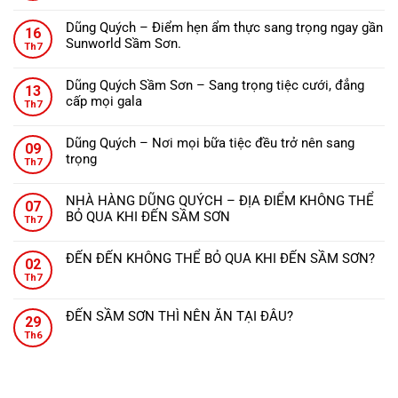
Chọn món
Menu theo đoàn
Có thể bạn quan tâm
ĐẾN THANH HÓA NÊN ĂN GÌ?
28
Không
Th7
có
bình
Nhà hàng Dũng Quých – Tinh hoa ẩm thực, từng món
24
luận
ăn đậm đà hương vị xứ Thanh.
ở
Th7
Không
ĐẾN
có
THANH
Dũng Quých – Điểm hẹn ẩm thực sang trọng ngay gần
16
bình
HÓA
Sunworld Sầm Sơn.
Th7
luận
NÊN
Không
ở
ĂN
có
Nhà
Dũng Quých Sầm Sơn – Sang trọng tiệc cưới, đẳng
GÌ?
13
bình
hàng
cấp mọi gala
Th7
luận
Dũng
Không
ở
Quých
có
Dũng
Dũng Quých – Nơi mọi bữa tiệc đều trở nên sang
–
09
bình
Quých
trọng
Tinh
Th7
luận
–