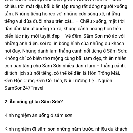
chiều, trời mát dịu, bãi biển tập trung rất đông người xuống
tắm. Những tiếng hò reo với những cơn sóng xô, những
tiếng vui đùa đuổi nhau trên cát… – Chiều xuống, mặt trời
dần dần khuất xuống xa xa, khung cảnh hoàng hôn trên
biển lúc này mới tuyệt đẹp – Về đêm, Sầm Sơn mờ ảo với
những ánh điện, soi rọi in bóng hình của những du khách
nơi đây. Những danh lam thắng cảnh nổi tiếng ở Sầm Sơn:
Không chỉ có biển thơ mộng cùng bãi tắm đẹp, thiên nhiên
còn ban tặng cho Sầm Sơn nhiều danh lam – thắng cảnh,
di tích lịch sử nổi tiếng, có thể kể đến là Hòn Trống Mái,
Đền Độc Cước, Đền Cô Tiên, Núi Trường Lệ… Nguồn :
SamSon247Travel
2. Ăn uống gì tại Sầm Sơn?
Kinh nghiệm ăn uống ở sầm sơn
Kinh nghiệm đi sầm sơn những năm trước, nhiều du khách