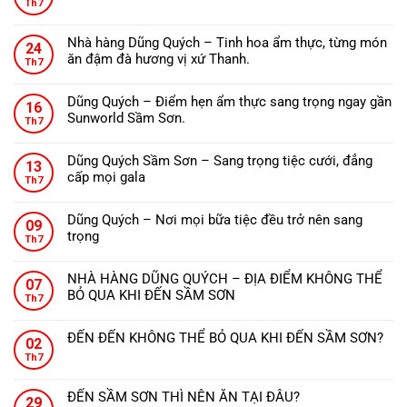
Th7
có
bình
Nhà hàng Dũng Quých – Tinh hoa ẩm thực, từng món
24
luận
ăn đậm đà hương vị xứ Thanh.
ở
Th7
Không
ĐẾN
có
THANH
Dũng Quých – Điểm hẹn ẩm thực sang trọng ngay gần
16
bình
HÓA
Sunworld Sầm Sơn.
Th7
luận
NÊN
Không
ở
ĂN
có
Nhà
Dũng Quých Sầm Sơn – Sang trọng tiệc cưới, đẳng
GÌ?
13
bình
hàng
cấp mọi gala
Th7
luận
Dũng
Không
ở
Quých
có
Dũng
Dũng Quých – Nơi mọi bữa tiệc đều trở nên sang
–
09
bình
Quých
trọng
Tinh
Th7
luận
–
Không
hoa
ở
Điểm
có
ẩm
Dũng
NHÀ HÀNG DŨNG QUÝCH – ĐỊA ĐIỂM KHÔNG THỂ
hẹn
07
bình
thực,
Quých
BỎ QUA KHI ĐẾN SẦM SƠN
ẩm
Th7
luận
từng
Sầm
Không
thực
ở
món
Sơn
có
sang
Dũng
ăn
ĐẾN ĐẾN KHÔNG THỂ BỎ QUA KHI ĐẾN SẦM SƠN?
–
02
bình
trọng
Quých
đậm
Không
Sang
Th7
luận
ngay
–
đà
có
trọng
ở
gần
Nơi
hương
bình
tiệc
NHÀ
Sunworld
ĐẾN SẦM SƠN THÌ NÊN ĂN TẠI ĐÂU?
mọi
vị
29
luận
cưới,