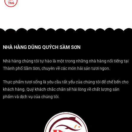
HÀNG
Sầm
Không
bữa
xứ
ở
Th6
đẳng
DŨNG
Sơn.
có
tiệc
Thanh.
ĐẾN
cấp
QUÝCH
bình
đều
ĐẾN
mọi
–
luận
trở
KHÔNG
gala
ĐỊA
ở
nên
THỂ
ĐIỂM
ĐẾN
sang
BỎ
KHÔNG
SẦM
trọng
QUA
THỂ
SƠN
KHI
BỎ
THÌ
ĐẾN
NHÀ HÀNG DŨNG QUÝCH SẦM SƠN
QUA
NÊN
SẦM
KHI
ĂN
SƠN?
ĐẾN
TẠI
Nhà hàng chúng tôi tự hào là một trong những nhà hàng nổi tiếng tại
SẦM
ĐÂU?
Thành phố Sầm Sơn, chuyên về các món hải sản tươi ngon.
SƠN
Thực phẩm tươi sống là yêu cầu tất yếu của chúng tôi để chế bến cho
khách hàng. Quý khách chắc chắn sẽ hài lòng về chất lượng sản
phẩm và dịch vụ của chúng tôi.