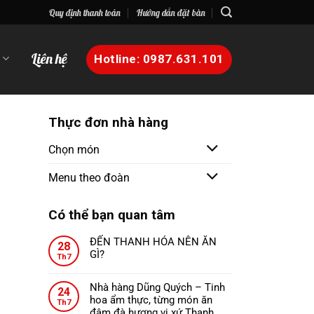
Quy định thanh toán
Hướng dẫn đặt bàn
n
Liên hệ
Hotline: 0987.631.101
Thực đơn nhà hàng
Chọn món
Menu theo đoàn
Có thể bạn quan tâm
ĐẾN THANH HÓA NÊN ĂN
28
GÌ?
Th7
Không
có
Nhà hàng Dũng Quých – Tinh
24
bình
hoa ẩm thực, từng món ăn
Th7
luận
đậm đà hương vị xứ Thanh.