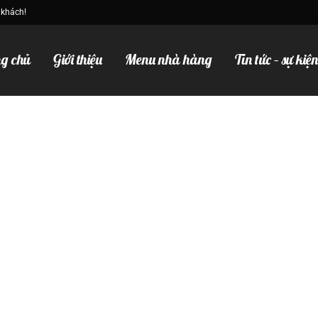
 khách!
g chủ
Giới thiệu
Menu nhà hàng
Tin tức – sự kiệ