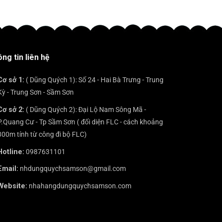
ĐẾN
mọi
trở
bình
–
ĐẾN
gala
nên
luận
ĐỊA
KHÔNG
sang
ở
ĐIỂM
THỂ
trọng
ĐẾN
KHÔNG
BỎ
SẦM
THỂ
QUA
SƠN
BỎ
KHI
ng tin liên hệ
THÌ
QUA
ĐẾN
NÊN
KHI
SẦM
ĂN
ĐẾN
Cơ sở 1:
( Dũng Quých 1): Số 24 - Hai Bà Trưng - Trung
SƠN?
TẠI
SẦM
Kỳ - Trung Sơn - Sầm Sơn
ĐÂU?
SƠN
Cơ sở 2:
( Dũng Quých 2): Đại Lộ Nam Sông Mã -
P.Quang Cư - Tp Sầm Sơn ( đối diện FLC - cách khoảng
300m tính từ công đi bộ FLC)
Hotline:
0987631101
Email:
nhdungquychsamson@gmail.com
Website:
nhahangdungquychsamson.com