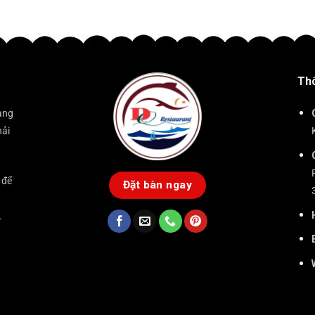
Thô
àng
hải
 để
Đặt bàn ngay
.