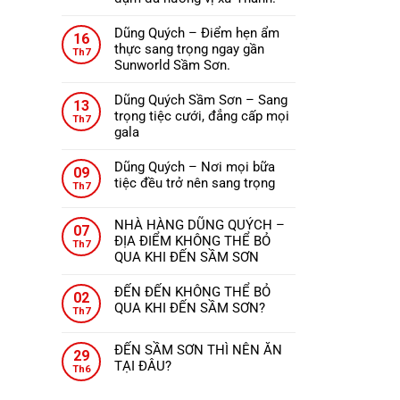
ở
Không
ĐẾN
có
Dũng Quých – Điểm hẹn ẩm
THANH
16
bình
thực sang trọng ngay gần
HÓA
Th7
luận
Sunworld Sầm Sơn.
NÊN
ở
Không
ĂN
Nhà
có
GÌ?
Dũng Quých Sầm Sơn – Sang
13
hàng
bình
trọng tiệc cưới, đẳng cấp mọi
Th7
Dũng
luận
gala
Quých
ở
Không
–
Dũng
có
Dũng Quých – Nơi mọi bữa
09
Tinh
Quých
bình
tiệc đều trở nên sang trọng
Th7
hoa
–
luận
Không
ẩm
Điểm
ở
có
thực,
hẹn
NHÀ HÀNG DŨNG QUÝCH –
Dũng
07
bình
từng
ẩm
ĐỊA ĐIỂM KHÔNG THỂ BỎ
Quých
Th7
luận
món
thực
QUA KHI ĐẾN SẦM SƠN
Sầm
ở
ăn
sang
Không
Sơn
Dũng
đậm
trọng
có
–
ĐẾN ĐẾN KHÔNG THỂ BỎ
Quých
02
đà
ngay
bình
Sang
QUA KHI ĐẾN SẦM SƠN?
–
Th7
hương
gần
luận
trọng
Không
Nơi
vị
ở
Sunworld
tiệc
có
mọi
xứ
ĐẾN SẦM SƠN THÌ NÊN ĂN
NHÀ
Sầm
29
cưới,
bình
bữa
Thanh.
TẠI ĐÂU?
HÀNG
Sơn.
Th6
đẳng
luận
tiệc
Không
DŨNG
ở
cấp
đều
có
QUÝCH