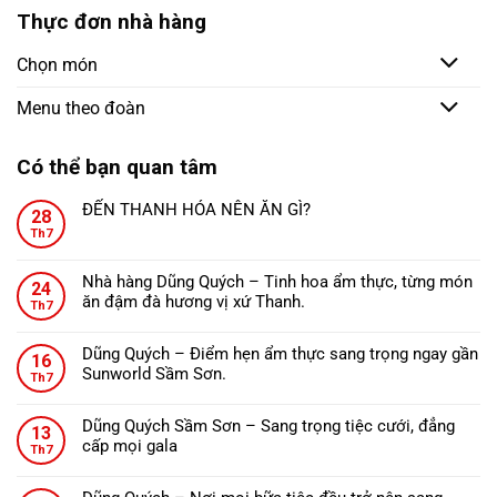
Thực đơn nhà hàng
Chọn món
Menu theo đoàn
Có thể bạn quan tâm
ĐẾN THANH HÓA NÊN ĂN GÌ?
28
Không
Th7
có
bình
Nhà hàng Dũng Quých – Tinh hoa ẩm thực, từng món
24
luận
ăn đậm đà hương vị xứ Thanh.
ở
Th7
Không
ĐẾN
có
THANH
Dũng Quých – Điểm hẹn ẩm thực sang trọng ngay gần
16
bình
HÓA
Sunworld Sầm Sơn.
Th7
luận
NÊN
Không
ở
ĂN
có
Nhà
Dũng Quých Sầm Sơn – Sang trọng tiệc cưới, đẳng
GÌ?
13
bình
hàng
cấp mọi gala
Th7
luận
Dũng
Không
ở
Quých
có
Dũng