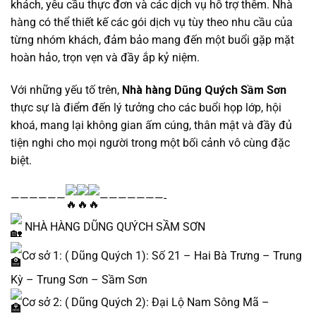
khách, yêu cầu thực đơn và các dịch vụ hỗ trợ thêm. Nhà
hàng có thể thiết kế các gói dịch vụ tùy theo nhu cầu của
từng nhóm khách, đảm bảo mang đến một buổi gặp mặt
hoàn hảo, trọn vẹn và đầy ắp kỷ niệm.
Với những yếu tố trên,
Nhà hàng Dũng Quých Sầm Sơn
thực sự là điểm đến lý tưởng cho các buổi họp lớp, hội
khoá, mang lại không gian ấm cúng, thân mật và đầy đủ
tiện nghi cho mọi người trong một bối cảnh vô cùng đặc
biệt.
——————
———————-
NHÀ HÀNG DŨNG QUÝCH SẦM SƠN
Cơ sở 1: ( Dũng Quých 1): Số 21 – Hai Bà Trưng – Trung
Kỳ – Trung Sơn – Sầm Sơn
Cơ sở 2: ( Dũng Quých 2): Đại Lộ Nam Sông Mã –