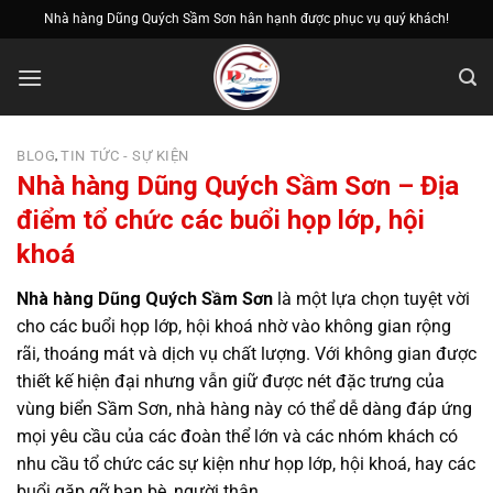
Bỏ
Nhà hàng Dũng Quých Sầm Sơn hân hạnh được phục vụ quý khách!
qua
nội
dung
BLOG
TIN TỨC - SỰ KIỆN
,
Nhà hàng Dũng Quých Sầm Sơn – Địa
điểm tổ chức các buổi họp lớp, hội
khoá
Nhà hàng Dũng Quých Sầm Sơn
là một lựa chọn tuyệt vời
cho các buổi họp lớp, hội khoá nhờ vào không gian rộng
rãi, thoáng mát và dịch vụ chất lượng. Với không gian được
thiết kế hiện đại nhưng vẫn giữ được nét đặc trưng của
vùng biển Sầm Sơn, nhà hàng này có thể dễ dàng đáp ứng
mọi yêu cầu của các đoàn thể lớn và các nhóm khách có
nhu cầu tổ chức các sự kiện như họp lớp, hội khoá, hay các
buổi gặp gỡ bạn bè, người thân.