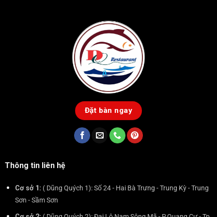
Đặt bàn ngay
Thông tin liên hệ
Cơ sở 1:
( Dũng Quých 1): Số 24 - Hai Bà Trưng - Trung Kỳ - Trung
Sơn - Sầm Sơn
Cơ sở 2:
( Dũng Quých 2): Đại Lộ Nam Sông Mã - P.Quang Cư - Tp