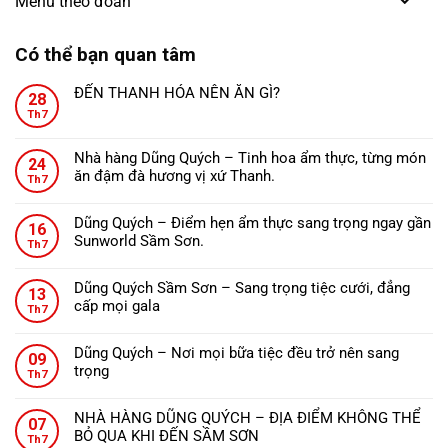
Menu theo đoàn
Có thể bạn quan tâm
ĐẾN THANH HÓA NÊN ĂN GÌ?
28
Không
Th7
có
bình
Nhà hàng Dũng Quých – Tinh hoa ẩm thực, từng món
24
luận
ăn đậm đà hương vị xứ Thanh.
ở
Th7
Không
ĐẾN
có
THANH
Dũng Quých – Điểm hẹn ẩm thực sang trọng ngay gần
16
bình
HÓA
Sunworld Sầm Sơn.
Th7
luận
NÊN
Không
ở
ĂN
có
Nhà
Dũng Quých Sầm Sơn – Sang trọng tiệc cưới, đẳng
GÌ?
13
bình
hàng
cấp mọi gala
Th7
luận
Dũng
Không
ở
Quých
có
Dũng
Dũng Quých – Nơi mọi bữa tiệc đều trở nên sang
–
09
bình
Quých
trọng
Tinh
Th7
luận
–
Không
hoa
ở
Điểm
có
ẩm
Dũng
NHÀ HÀNG DŨNG QUÝCH – ĐỊA ĐIỂM KHÔNG THỂ
hẹn
07
bình
thực,
Quých
BỎ QUA KHI ĐẾN SẦM SƠN
ẩm
Th7
luận
từng
Sầm