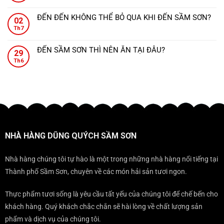
Không
thực
ở
món
Sơn
có
sang
Dũng
ăn
ĐẾN ĐẾN KHÔNG THỂ BỎ QUA KHI ĐẾN SẦM SƠN?
–
02
bình
trọng
Quých
đậm
Không
Sang
Th7
luận
ngay
–
đà
có
trọng
ở
gần
Nơi
hương
bình
tiệc
NHÀ
Sunworld
ĐẾN SẦM SƠN THÌ NÊN ĂN TẠI ĐÂU?
mọi
vị
29
luận
cưới,
HÀNG
Sầm
Không
bữa
xứ
ở
Th6
đẳng
DŨNG
Sơn.
có
tiệc
Thanh.
ĐẾN
cấp
QUÝCH
bình
đều
ĐẾN
mọi
–
luận
trở
KHÔNG
gala
ĐỊA
ở
nên
THỂ
ĐIỂM
ĐẾN
sang
BỎ
KHÔNG
SẦM
trọng
QUA
THỂ
SƠN
KHI
BỎ
THÌ
ĐẾN
NHÀ HÀNG DŨNG QUÝCH SẦM SƠN
QUA
NÊN
SẦM
KHI
ĂN
SƠN?
ĐẾN
TẠI
Nhà hàng chúng tôi tự hào là một trong những nhà hàng nổi tiếng tại
SẦM
ĐÂU?
Thành phố Sầm Sơn, chuyên về các món hải sản tươi ngon.
SƠN
Thực phẩm tươi sống là yêu cầu tất yếu của chúng tôi để chế bến cho
khách hàng. Quý khách chắc chắn sẽ hài lòng về chất lượng sản
phẩm và dịch vụ của chúng tôi.