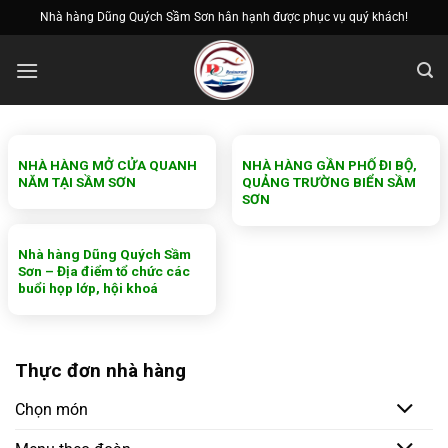
Bỏ
Nhà hàng Dũng Quých Sầm Sơn hân hạnh được phục vụ quý khách!
qua
nội
dung
NHÀ HÀNG MỞ CỬA QUANH
NHÀ HÀNG GẦN PHỐ ĐI BỘ,
NĂM TẠI SẦM SƠN
QUẢNG TRƯỜNG BIỂN SẦM
SƠN
Nhà hàng Dũng Quých Sầm
Sơn – Địa điểm tổ chức các
buổi họp lớp, hội khoá
Thực đơn nhà hàng
Chọn món