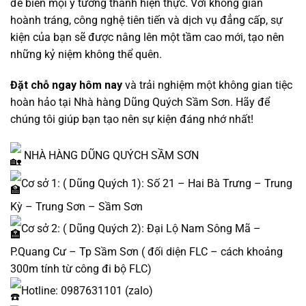
để biến mọi ý tưởng thành hiện thực. Với không gian
hoành tráng, công nghệ tiên tiến và dịch vụ đẳng cấp, sự
kiện của bạn sẽ được nâng lên một tầm cao mới, tạo nên
những kỷ niệm không thể quên.
Đặt chỗ ngay hôm nay
và trải nghiệm một không gian tiệc
hoàn hảo tại Nhà hàng Dũng Quých Sầm Sơn. Hãy để
chúng tôi giúp bạn tạo nên sự kiện đáng nhớ nhất!
NHÀ HÀNG DŨNG QUÝCH SẦM SƠN
Cơ sở 1: ( Dũng Quých 1): Số 21 – Hai Bà Trưng – Trung
Kỳ – Trung Sơn – Sầm Sơn
Cơ sở 2: ( Dũng Quých 2): Đại Lộ Nam Sông Mã –
P.Quang Cư – Tp Sầm Sơn ( đối diện FLC – cách khoảng
300m tính từ công đi bộ FLC)
Hotline: 0987631101 (zalo)