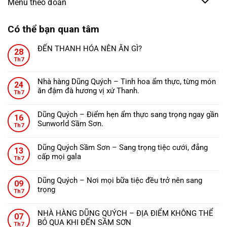
Menu theo đoàn
Có thể bạn quan tâm
ĐẾN THANH HÓA NÊN ĂN GÌ?
28
Không
Th7
có
bình
Nhà hàng Dũng Quých – Tinh hoa ẩm thực, từng món
24
luận
ăn đậm đà hương vị xứ Thanh.
ở
Th7
Không
ĐẾN
có
THANH
Dũng Quých – Điểm hẹn ẩm thực sang trọng ngay gần
16
bình
HÓA
Sunworld Sầm Sơn.
Th7
luận
NÊN
Không
ở
ĂN
có
Nhà
Dũng Quých Sầm Sơn – Sang trọng tiệc cưới, đẳng
GÌ?
13
bình
hàng
cấp mọi gala
Th7
luận
Dũng
Không
ở
Quých
có
Dũng
Dũng Quých – Nơi mọi bữa tiệc đều trở nên sang
–
09
bình
Quých
trọng
Tinh
Th7
luận
–
Không
hoa
ở
Điểm
có
ẩm
Dũng
NHÀ HÀNG DŨNG QUÝCH – ĐỊA ĐIỂM KHÔNG THỂ
hẹn
07
bình
thực,
Quých
BỎ QUA KHI ĐẾN SẦM SƠN
ẩm
Th7
luận
từng