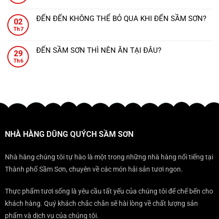
Sầm
Không
thực
ở
món
Sơn
có
sang
Dũng
ăn
ĐẾN ĐẾN KHÔNG THỂ BỎ QUA KHI ĐẾN SẦM SƠN?
–
02
bình
trọng
Quých
đậm
Không
Sang
Th7
luận
ngay
–
đà
có
trọng
ở
gần
Nơi
hương
bình
tiệc
NHÀ
Sunworld
ĐẾN SẦM SƠN THÌ NÊN ĂN TẠI ĐÂU?
mọi
vị
29
luận
cưới,
HÀNG
Sầm
Không
bữa
xứ
ở
Th6
đẳng
DŨNG
Sơn.
có
tiệc
Thanh.
ĐẾN
cấp
QUÝCH
bình
đều
ĐẾN
mọi
–
luận
trở
KHÔNG
gala
ĐỊA
ở
nên
THỂ
ĐIỂM
ĐẾN
sang
BỎ
KHÔNG
SẦM
trọng
QUA
THỂ
SƠN
KHI
BỎ
THÌ
ĐẾN
NHÀ HÀNG DŨNG QUÝCH SẦM SƠN
QUA
NÊN
SẦM
KHI
ĂN
SƠN?
ĐẾN
TẠI
Nhà hàng chúng tôi tự hào là một trong những nhà hàng nổi tiếng tại
SẦM
ĐÂU?
Thành phố Sầm Sơn, chuyên về các món hải sản tươi ngon.
SƠN
Thực phẩm tươi sống là yêu cầu tất yếu của chúng tôi để chế bến cho
khách hàng. Quý khách chắc chắn sẽ hài lòng về chất lượng sản
phẩm và dịch vụ của chúng tôi.