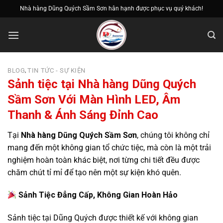
Bỏ
Nhà hàng Dũng Quých Sầm Sơn hân hạnh được phục vụ quý khách!
qua
nội
dung
BLOG
TIN TỨC - SỰ KIỆN
,
Sảnh tiệc tại Nhà hàng Dũng Quých
Sầm Sơn Với Màn Hình LED, Âm
Thanh & Ánh Sáng Đỉnh Cao
Tại
Nhà hàng Dũng Quých Sầm Sơn
, chúng tôi không chỉ
mang đến một không gian tổ chức tiệc, mà còn là một trải
nghiệm hoàn toàn khác biệt, nơi từng chi tiết đều được
chăm chút tỉ mỉ để tạo nên một sự kiện khó quên.
Sảnh Tiệc Đẳng Cấp, Không Gian Hoàn Hảo
Sảnh tiệc tại Dũng Quých được thiết kế với không gian