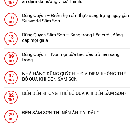
ăn đậm đà hương vị xứ Thanh.
ở
Th7
Không
ĐẾN
có
THANH
Dũng Quých – Điểm hẹn ẩm thực sang trọng ngay gần
16
bình
HÓA
Sunworld Sầm Sơn.
Th7
luận
NÊN
Không
ở
ĂN
có
Nhà
Dũng Quých Sầm Sơn – Sang trọng tiệc cưới, đẳng
GÌ?
13
bình
hàng
cấp mọi gala
Th7
luận
Dũng
Không
ở
Quých
có
Dũng
Dũng Quých – Nơi mọi bữa tiệc đều trở nên sang
–
09
bình
Quých
trọng
Tinh
Th7
luận
–
Không
hoa
ở
Điểm
có
ẩm
Dũng
NHÀ HÀNG DŨNG QUÝCH – ĐỊA ĐIỂM KHÔNG THỂ
hẹn
07
bình
thực,
Quých
BỎ QUA KHI ĐẾN SẦM SƠN
ẩm
Th7
luận
từng
Sầm
Không
thực
ở
món
Sơn
có
sang
Dũng
ăn
ĐẾN ĐẾN KHÔNG THỂ BỎ QUA KHI ĐẾN SẦM SƠN?
–
02
bình
trọng
Quých
đậm
Không
Sang
Th7
luận
ngay
–
đà
có
trọng
ở
gần
Nơi
hương
bình
tiệc
NHÀ
Sunworld
ĐẾN SẦM SƠN THÌ NÊN ĂN TẠI ĐÂU?
mọi
vị
29
luận
cưới,
HÀNG
Sầm
Không
bữa
xứ
ở
Th6
đẳng
DŨNG
Sơn.
có
tiệc
Thanh.
ĐẾN
cấp
QUÝCH
bình
đều
ĐẾN
mọi
–
luận