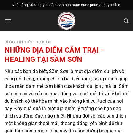
Bỏ
Nhà hàng Dũng Quých Sầm Sơn hân hạnh được phục vụ quý khách!
qua
nội
dung
BLOG
TIN TỨC - SỰ KIỆN
,
NHỮNG ĐỊA ĐIỂM CẮM TRẠI –
HEALING TẠI SẦM SƠN
Như các bạn đã biết, Sầm Sơn là một địa điểm du lịch vô
cùng nổi tiếng, không chỉ có bãi biển rộng, sóng mạnh giúp
thỏa mãn đam mê tắm biển của khách du lịch , mà tại Sầm
sơn còn có vô số các hoạt động vui chơi giải trí và lễ hội để
du khách có thể hòa mình vào không khí vui tươi của nơi
này. Đây quả quả là một địa điểm lý tưởng cho bạn nào
thích sự đông đúc, náo nhiệt. Nhưng đối với các bạn thích
một không gian thoải mái, thoáng đãng, yên bình để thư
giãn tâm hồn trong dịp hè này thì cũng đừng bỏ qua địa