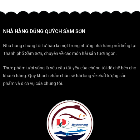
trở
KHÔNG
gala
ĐỊA
ở
nên
THỂ
ĐIỂM
ĐẾN
sang
BỎ
KHÔNG
SẦM
trọng
QUA
THỂ
SƠN
KHI
BỎ
THÌ
ĐẾN
NHÀ HÀNG DŨNG QUÝCH SẦM SƠN
QUA
NÊN
SẦM
KHI
ĂN
SƠN?
ĐẾN
TẠI
Nhà hàng chúng tôi tự hào là một trong những nhà hàng nổi tiếng tại
SẦM
ĐÂU?
Thành phố Sầm Sơn, chuyên về các món hải sản tươi ngon.
SƠN
Thực phẩm tươi sống là yêu cầu tất yếu của chúng tôi để chế bến cho
khách hàng. Quý khách chắc chắn sẽ hài lòng về chất lượng sản
phẩm và dịch vụ của chúng tôi.