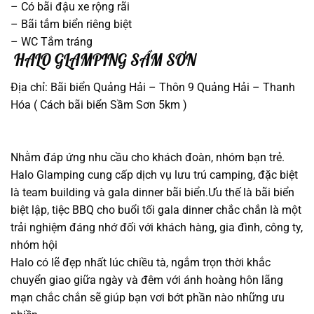
– Có bãi đậu xe rộng rãi
–
Bãi tắm biển riêng biệt
– WC Tắm tráng
HALO GLAMPING SẦM SƠN
Địa chỉ: Bãi biển Quảng Hải – Thôn 9 Quảng Hải – Thanh
Hóa ( Cách bãi biển Sầm Sơn 5km )
Nhằm đáp ứng nhu cầu cho khách đoàn, nhóm bạn trẻ.
Halo Glamping cung cấp dịch vụ lưu trú camping, đặc biệt
là team building và gala dinner bãi biển.Ưu thế là bãi biển
biệt lập, tiệc BBQ cho buổi tối gala dinner chắc chắn là một
trải nghiệm đáng nhớ đối với khách hàng, gia đình, công ty,
nhóm hội
Halo có lẽ đẹp nhất lúc chiều tà, ngắm trọn thời khắc
chuyển giao giữa ngày và đêm với ánh hoàng hôn lãng
mạn chắc chắn sẽ giúp bạn vơi bớt phần nào những ưu