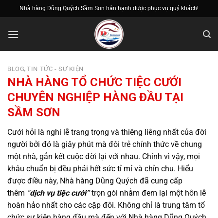
Bỏ
Nhà hàng Dũng Quých Sầm Sơn hân hạnh được phục vụ quý khách!
qua
nội
dung
BLOG
TIN TỨC - SỰ KIỆN
,
NHÀ HÀNG TỔ CHỨC TIỆC CƯỚI
CHUYÊN NGHIỆP HÀNG ĐẦU TẠI
SẦM SƠN
Cưới hỏi là nghi lễ trang trọng và thiêng liêng nhất của đời
người bởi đó là giây phút mà đôi trẻ chính thức về chung
một nhà, gắn kết cuộc đời lại với nhau. Chính vì vậy, mọi
khâu chuẩn bị đều phải hết sức tỉ mỉ và chỉn chu. Hiểu
được điều này, Nhà hàng Dũng Quých đã cung cấp
thêm
“
dịch vụ tiệc cưới”
trọn gói nhằm đem lại một hôn lễ
hoàn hảo nhất cho các cặp đôi. Không chỉ là trung tâm tổ
chức sự kiện hàng đầu mà đến với Nhà hàng Dũng Quých