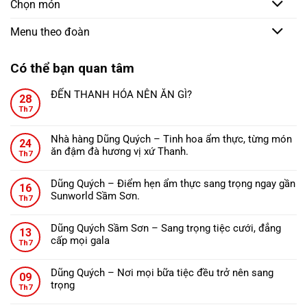
Chọn món
Menu theo đoàn
Có thể bạn quan tâm
ĐẾN THANH HÓA NÊN ĂN GÌ?
28
Không
Th7
có
bình
Nhà hàng Dũng Quých – Tinh hoa ẩm thực, từng món
24
luận
ăn đậm đà hương vị xứ Thanh.
ở
Th7
Không
ĐẾN
có
THANH
Dũng Quých – Điểm hẹn ẩm thực sang trọng ngay gần
16
bình
HÓA
Sunworld Sầm Sơn.
Th7
luận
NÊN
Không
ở
ĂN
có
Nhà
Dũng Quých Sầm Sơn – Sang trọng tiệc cưới, đẳng
GÌ?
13
bình
hàng
cấp mọi gala
Th7
luận
Dũng
Không
ở
Quých
có
Dũng
Dũng Quých – Nơi mọi bữa tiệc đều trở nên sang
–
09
bình
Quých
trọng
Tinh
Th7
luận
–
Không
hoa
ở
Điểm