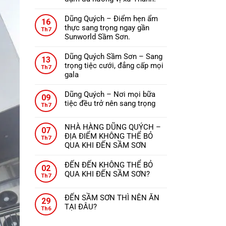
ở
Không
ĐẾN
có
Dũng Quých – Điểm hẹn ẩm
THANH
16
bình
thực sang trọng ngay gần
HÓA
Th7
luận
Sunworld Sầm Sơn.
NÊN
ở
Không
ĂN
Nhà
có
GÌ?
Dũng Quých Sầm Sơn – Sang
13
hàng
bình
trọng tiệc cưới, đẳng cấp mọi
Th7
Dũng
luận
gala
Quých
ở
Không
–
Dũng
có
Dũng Quých – Nơi mọi bữa
09
Tinh
Quých
bình
tiệc đều trở nên sang trọng
Th7
hoa
–
luận
Không
ẩm
Điểm
ở
có
thực,
hẹn
NHÀ HÀNG DŨNG QUÝCH –
Dũng
07
bình
từng
ẩm
ĐỊA ĐIỂM KHÔNG THỂ BỎ
Quých
Th7
luận
món
thực
QUA KHI ĐẾN SẦM SƠN
Sầm
ở
ăn
sang
Không
Sơn
Dũng
đậm
trọng
có
–
ĐẾN ĐẾN KHÔNG THỂ BỎ
Quých
02
đà
ngay
bình
Sang
QUA KHI ĐẾN SẦM SƠN?
–
Th7
hương
gần
luận
trọng
Không
Nơi
vị
ở
Sunworld
tiệc
có
mọi
xứ
ĐẾN SẦM SƠN THÌ NÊN ĂN
NHÀ
Sầm
29
cưới,
bình
bữa
Thanh.
TẠI ĐÂU?
HÀNG
Sơn.
Th6
đẳng
luận
tiệc
Không
DŨNG
ở
cấp
đều
có
QUÝCH