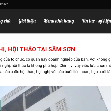
 khách!
g chủ
Giới thiệu
Menu nhà hàng
Tin tức – sự kiệ
Ị, HỘI THẢO TẠI SẦM SƠN
động của tổ chức, cơ quan hay doanh nghiệp của bạn. Với không 
̣i nghị, hội thảo là không phù hợp. Chính vì vậy việc lựa chọn mô
 các cuộc hội thảo, hội nghị với các buổi liên hoan, tiệc cưới là