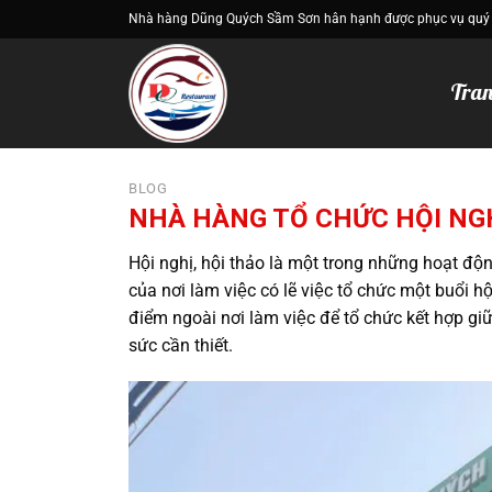
Bỏ
Nhà hàng Dũng Quých Sầm Sơn hân hạnh được phục vụ quý
qua
nội
Tran
dung
BLOG
NHÀ HÀNG TỔ CHỨC HỘI NGH
Hội nghị, hội thảo là một trong những hoạt 
của nơi làm việc có lẽ việc tổ chức một buổi hô
điểm ngoài nơi làm việc để tổ chức kết hợp giữa
sức cần thiết.