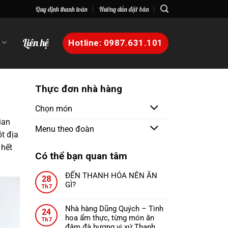
Quy định thanh toán
Hướng dẫn đặt bàn
n
Liên hệ
Hotline: 0987.631.101
Thực đơn nhà hàng
Chọn món
gian
Menu theo đoàn
̣t địa
 hết
Có thể bạn quan tâm
ĐẾN THANH HÓA NÊN ĂN
28
GÌ?
Th7
Không
có
Nhà hàng Dũng Quých – Tinh
24
bình
hoa ẩm thực, từng món ăn
Th7
luận
đậm đà hương vị xứ Thanh.