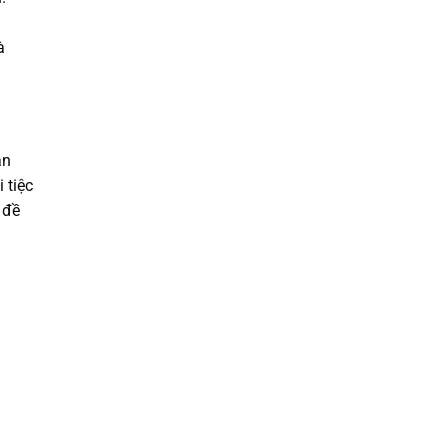
à
ạn
 tiệc
 đề