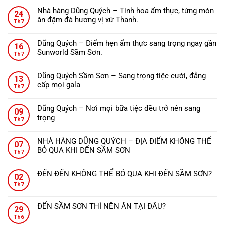
bình
Nhà hàng Dũng Quých – Tinh hoa ẩm thực, từng món
24
luận
ăn đậm đà hương vị xứ Thanh.
ở
Th7
Không
ĐẾN
có
THANH
Dũng Quých – Điểm hẹn ẩm thực sang trọng ngay gần
16
bình
HÓA
Sunworld Sầm Sơn.
Th7
luận
NÊN
Không
ở
ĂN
có
Nhà
Dũng Quých Sầm Sơn – Sang trọng tiệc cưới, đẳng
GÌ?
13
bình
hàng
cấp mọi gala
Th7
luận
Dũng
Không
ở
Quých
có
Dũng
Dũng Quých – Nơi mọi bữa tiệc đều trở nên sang
–
09
bình
Quých
trọng
Tinh
Th7
luận
–
Không
hoa
ở
Điểm
có
ẩm
Dũng
NHÀ HÀNG DŨNG QUÝCH – ĐỊA ĐIỂM KHÔNG THỂ
hẹn
07
bình
thực,
Quých
BỎ QUA KHI ĐẾN SẦM SƠN
ẩm
Th7
luận
từng
Sầm
Không
thực
ở
món
Sơn
có
sang
Dũng
ăn
ĐẾN ĐẾN KHÔNG THỂ BỎ QUA KHI ĐẾN SẦM SƠN?
–
02
bình
trọng
Quých
đậm
Không
Sang
Th7
luận
ngay
–
đà
có
trọng
ở
gần
Nơi
hương
bình
tiệc
NHÀ
Sunworld
ĐẾN SẦM SƠN THÌ NÊN ĂN TẠI ĐÂU?
mọi
vị
29
luận
cưới,
HÀNG
Sầm
Không
bữa
xứ
ở
Th6
đẳng
DŨNG
Sơn.
có