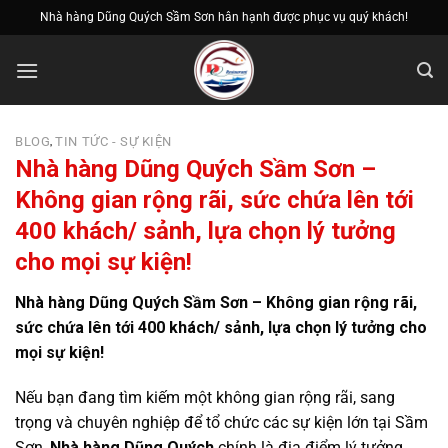
Bỏ
Nhà hàng Dũng Quých Sầm Sơn hân hạnh được phục vụ quý khách!
qua
nội
dung
BLOG
TIN TỨC - SỰ KIỆN
,
Nhà hàng Dũng Quých Sầm Sơn –
Không gian rộng rãi, sức chứa lên tới
400 khách/ sảnh, lựa chọn lý tưởng
cho mọi sự kiện!
Nhà hàng Dũng Quých Sầm Sơn – Không gian rộng rãi,
sức chứa lên tới 400 khách/ sảnh, lựa chọn lý tưởng cho
mọi sự kiện!
Nếu bạn đang tìm kiếm một không gian rộng rãi, sang
trọng và chuyên nghiệp để tổ chức các sự kiện lớn tại Sầm
Sơn,
Nhà hàng Dũng Quých
chính là địa điểm lý tưởng