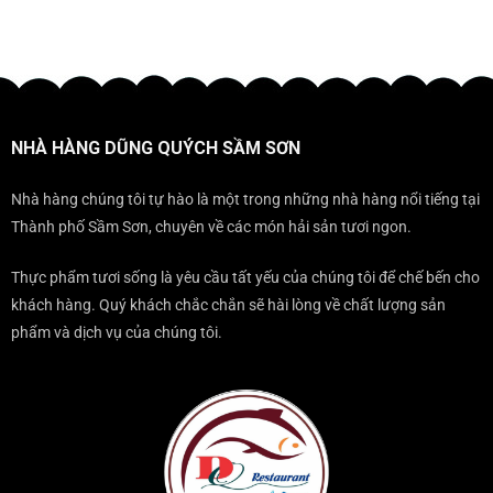
tiệc
Thanh.
ĐẾN
cấp
QUÝCH
bình
đều
ĐẾN
mọi
–
luận
trở
KHÔNG
gala
ĐỊA
ở
nên
THỂ
ĐIỂM
ĐẾN
sang
BỎ
KHÔNG
SẦM
trọng
QUA
THỂ
SƠN
KHI
BỎ
THÌ
ĐẾN
NHÀ HÀNG DŨNG QUÝCH SẦM SƠN
QUA
NÊN
SẦM
KHI
ĂN
SƠN?
ĐẾN
TẠI
Nhà hàng chúng tôi tự hào là một trong những nhà hàng nổi tiếng tại
SẦM
ĐÂU?
Thành phố Sầm Sơn, chuyên về các món hải sản tươi ngon.
SƠN
Thực phẩm tươi sống là yêu cầu tất yếu của chúng tôi để chế bến cho
khách hàng. Quý khách chắc chắn sẽ hài lòng về chất lượng sản
phẩm và dịch vụ của chúng tôi.