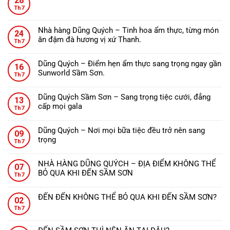
28
Không
Th7
có
bình
Nhà hàng Dũng Quých – Tinh hoa ẩm thực, từng món
24
luận
ăn đậm đà hương vị xứ Thanh.
ở
Th7
Không
ĐẾN
có
THANH
Dũng Quých – Điểm hẹn ẩm thực sang trọng ngay gần
16
bình
HÓA
Sunworld Sầm Sơn.
Th7
luận
NÊN
Không
ở
ĂN
có
Nhà
Dũng Quých Sầm Sơn – Sang trọng tiệc cưới, đẳng
GÌ?
13
bình
hàng
cấp mọi gala
Th7
luận
Dũng
Không
ở
Quých
có
Dũng
Dũng Quých – Nơi mọi bữa tiệc đều trở nên sang
–
09
bình
Quých
trọng
Tinh
Th7
luận
–
Không
hoa
ở
Điểm
có
ẩm
Dũng
NHÀ HÀNG DŨNG QUÝCH – ĐỊA ĐIỂM KHÔNG THỂ
hẹn
07
bình
thực,
Quých
BỎ QUA KHI ĐẾN SẦM SƠN
ẩm
Th7
luận
từng
Sầm
Không
thực
ở
món
Sơn
có
sang
Dũng
ăn
ĐẾN ĐẾN KHÔNG THỂ BỎ QUA KHI ĐẾN SẦM SƠN?
–
02
bình
trọng
Quých
đậm
Không
Sang
Th7
luận
ngay
–
đà
có
trọng
ở
gần
Nơi
hương
bình
tiệc
NHÀ
Sunworld