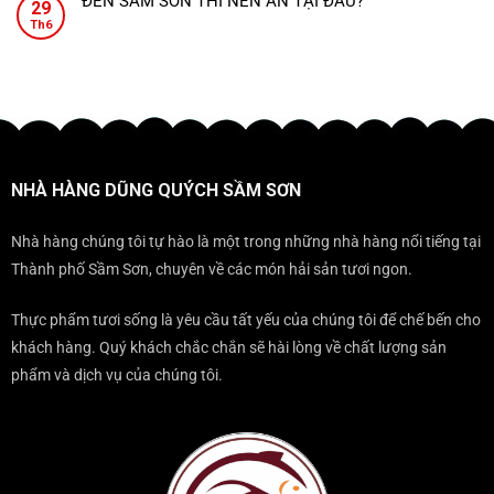
ĐẾN SẦM SƠN THÌ NÊN ĂN TẠI ĐÂU?
mọi
vị
29
luận
cưới,
HÀNG
Sầm
Không
bữa
xứ
ở
Th6
đẳng
DŨNG
Sơn.
có
tiệc
Thanh.
ĐẾN
cấp
QUÝCH
bình
đều
ĐẾN
mọi
–
luận
trở
KHÔNG
gala
ĐỊA
ở
nên
THỂ
ĐIỂM
ĐẾN
sang
BỎ
KHÔNG
SẦM
trọng
QUA
THỂ
SƠN
KHI
BỎ
THÌ
ĐẾN
NHÀ HÀNG DŨNG QUÝCH SẦM SƠN
QUA
NÊN
SẦM
KHI
ĂN
SƠN?
ĐẾN
TẠI
Nhà hàng chúng tôi tự hào là một trong những nhà hàng nổi tiếng tại
SẦM
ĐÂU?
Thành phố Sầm Sơn, chuyên về các món hải sản tươi ngon.
SƠN
Thực phẩm tươi sống là yêu cầu tất yếu của chúng tôi để chế bến cho
khách hàng. Quý khách chắc chắn sẽ hài lòng về chất lượng sản
phẩm và dịch vụ của chúng tôi.