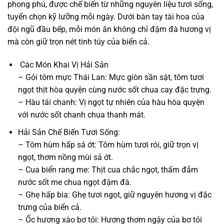
phong phú, được chế biến từ những nguyên liệu tươi sống,
tuyển chọn kỹ lưỡng mỗi ngày. Dưới bàn tay tài hoa của
đội ngũ đầu bếp, mỗi món ăn không chỉ đậm đà hương vị
mà còn giữ trọn nét tinh túy của biển cả.
Các Món Khai Vị Hải Sản
– Gỏi tôm mực Thái Lan: Mực giòn sần sật, tôm tươi
ngọt thịt hòa quyện cùng nước sốt chua cay đặc trưng.
– Hàu tái chanh: Vị ngọt tự nhiên của hàu hòa quyện
với nước sốt chanh chua thanh mát.
Hải Sản Chế Biến Tươi Sống:
– Tôm hùm hấp sả ớt: Tôm hùm tươi rói, giữ trọn vị
ngọt, thơm nồng mùi sả ớt.
– Cua biển rang me: Thịt cua chắc ngọt, thấm đẫm
nước sốt me chua ngọt đậm đà.
– Ghẹ hấp bia: Ghẹ tươi ngọt, giữ nguyên hương vị đặc
trưng của biển cả.
– Ốc hương xào bơ tỏi: Hương thơm ngậy của bơ tỏi