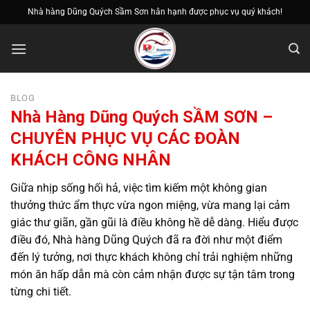
Bỏ
Nhà hàng Dũng Quých Sầm Sơn hân hạnh được phục vụ quý khách!
qua
nội
dung
BLOG
Nhà Hàng Dũng Quých SẦM SƠN –
CHUYÊN PHỤC VỤ CÁC ĐOÀN
KHÁCH CÔNG NHÂN
Giữa nhịp sống hối hả, việc tìm kiếm một không gian
thưởng thức ẩm thực vừa ngon miệng, vừa mang lại cảm
giác thư giãn, gần gũi là điều không hề dễ dàng. Hiểu được
điều đó, Nhà hàng Dũng Quých đã ra đời như một điểm
đến lý tưởng, nơi thực khách không chỉ trải nghiệm những
món ăn hấp dẫn mà còn cảm nhận được sự tận tâm trong
từng chi tiết.