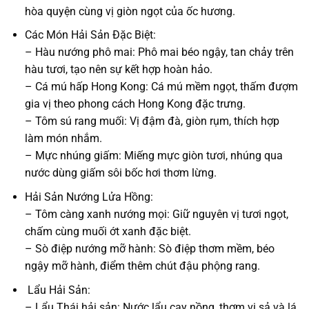
hòa quyện cùng vị giòn ngọt của ốc hương.
Các Món Hải Sản Đặc Biệt:
– Hàu nướng phô mai: Phô mai béo ngậy, tan chảy trên
hàu tươi, tạo nên sự kết hợp hoàn hảo.
– Cá mú hấp Hong Kong: Cá mú mềm ngọt, thấm đượm
gia vị theo phong cách Hong Kong đặc trưng.
– Tôm sú rang muối: Vị đậm đà, giòn rụm, thích hợp
làm món nhắm.
– Mực nhúng giấm: Miếng mực giòn tươi, nhúng qua
nước dùng giấm sôi bốc hơi thơm lừng.
Hải Sản Nướng Lửa Hồng:
– Tôm càng xanh nướng mọi: Giữ nguyên vị tươi ngọt,
chấm cùng muối ớt xanh đặc biệt.
– Sò điệp nướng mỡ hành: Sò điệp thơm mềm, béo
ngậy mỡ hành, điểm thêm chút đậu phộng rang.
Lẩu Hải Sản:
– Lẩu Thái hải sản: Nước lẩu cay nồng, thơm vị sả và lá