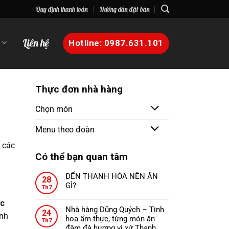
Quy định thanh toán
Hướng dẫn đặt bàn
n
Liên hệ
Hotline: 0987.631.101
Thực đơn nhà hàng
Chọn món
Menu theo đoàn
 các
Có thể bạn quan tâm
ĐẾN THANH HÓA NÊN ĂN
28
GÌ?
Th7
Không
ực
có
Nhà hàng Dũng Quých – Tinh
24
bình
inh
hoa ẩm thực, từng món ăn
Th7
luận
đậm đà hương vị xứ Thanh.