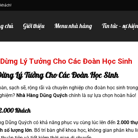
 khách!
g chủ
Giới thiệu
Menu nhà hàng
Tin tức – sự kiệ
Dừng Lý Tưởng Cho Các Đoàn Học Sinh
ừng Lý Tưởng Cho Các Đoàn Học Sinh
n, sạch sẽ, rộng rãi và chuyên nghiệp cho đoàn học sinh trong
 nghiệm?
Nhà Hàng Dũng Quých
chính là sự lựa chọn hoàn hảo!
 2.000 Khách
hàng Dũng Quých có khả năng phục vụ cùng lúc lên đến
2.000 th
h số lượng lớn
. Bố trí bàn ghế khoa học, không gian phân khu l
huận tiện và tiết kiệm thời gian di chuyển.