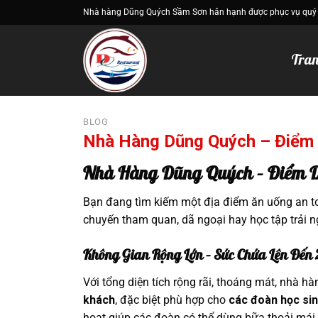
Bỏ
Nhà hàng Dũng Quých Sầm Sơn hân hạnh được phục vụ quý
qua
nội
Tran
dung
BLOG
Nhà Hàng Dũng Quých – Điểm 
Nhà Hàng Dũng Quých – Điểm D
Bạn đang tìm kiếm một địa điểm ăn uống an toà
chuyến tham quan, dã ngoại hay học tập trải
Không Gian Rộng Lớn – Sức Chứa Lên Đến
Với tổng diện tích rộng rãi, thoáng mát, nhà 
khách
, đặc biệt phù hợp cho
các đoàn học sin
hoạt giúp các đoàn có thể dùng bữa thoải mái, t