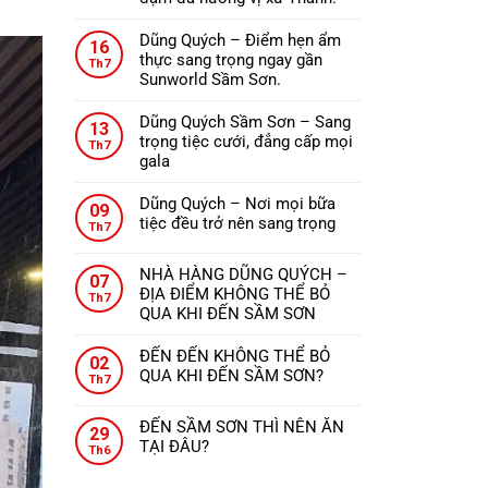
ở
Không
ĐẾN
có
Dũng Quých – Điểm hẹn ẩm
THANH
16
bình
thực sang trọng ngay gần
HÓA
Th7
luận
Sunworld Sầm Sơn.
NÊN
ở
Không
ĂN
Nhà
có
GÌ?
Dũng Quých Sầm Sơn – Sang
13
hàng
bình
trọng tiệc cưới, đẳng cấp mọi
Th7
Dũng
luận
gala
Quých
ở
Không
–
Dũng
có
Dũng Quých – Nơi mọi bữa
09
Tinh
Quých
bình
tiệc đều trở nên sang trọng
Th7
hoa
–
luận
Không
ẩm
Điểm
ở
có
thực,
hẹn
NHÀ HÀNG DŨNG QUÝCH –
Dũng
07
bình
từng
ẩm
ĐỊA ĐIỂM KHÔNG THỂ BỎ
Quých
Th7
luận
món
thực
QUA KHI ĐẾN SẦM SƠN
Sầm
ở
ăn
sang
Không
Sơn
Dũng
đậm
trọng
có
–
ĐẾN ĐẾN KHÔNG THỂ BỎ
Quých
02
đà
ngay
bình
Sang
QUA KHI ĐẾN SẦM SƠN?
–
Th7
hương
gần
luận
trọng
Không
Nơi
vị
ở
Sunworld
tiệc
có
mọi
xứ
ĐẾN SẦM SƠN THÌ NÊN ĂN
NHÀ
Sầm
29
cưới,
bình
bữa
Thanh.
TẠI ĐÂU?
HÀNG
Sơn.
Th6
đẳng
luận
tiệc
Không
DŨNG
ở
cấp
đều
có
QUÝCH