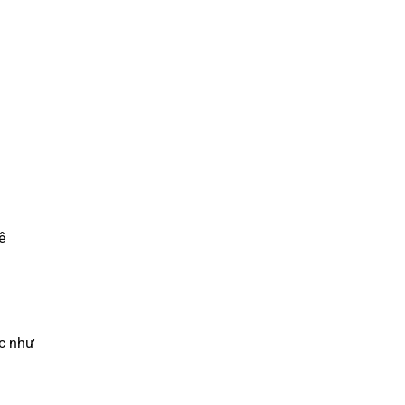
ề
ác như