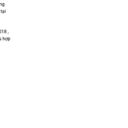
ờng
tại
18 ,
ù hợp