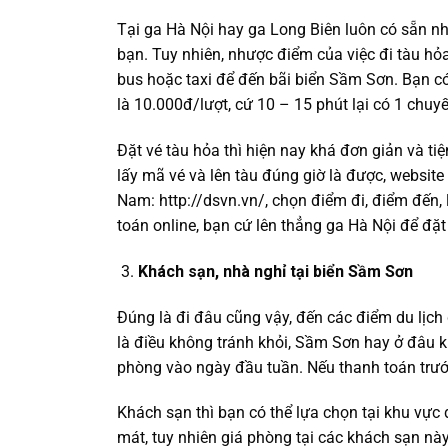
Tại ga Hà Nội hay ga Long Biên luôn có sẵn nh
bạn. Tuy nhiên, nhược điểm của việc đi tàu hỏa
bus hoặc taxi để đến bãi biển Sầm Sơn. Bạn có
là 10.000đ/lượt, cứ 10 – 15 phút lại có 1 chuyế
Đặt vé tàu hỏa thì hiện nay khá đơn giản và tiệ
lấy mã vé và lên tàu đúng giờ là được, website
Nam: http://dsvn.vn/, chọn điểm đi, điểm đến, 
toán online, bạn cứ lên thẳng ga Hà Nội để đặt
Khách sạn, nhà nghỉ tại biển Sầm Sơn
Đúng là đi đâu cũng vậy, đến các điểm du lịch đ
là điều không tránh khỏi, Sầm Sơn hay ở đâu k
phòng vào ngày đầu tuần. Nếu thanh toán trướ
Khách sạn thì bạn có thể lựa chọn tại khu vực
mát, tuy nhiên giá phòng tại các khách sạn này