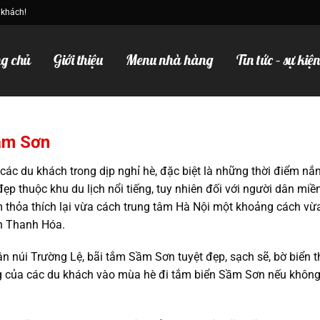
 khách!
g chủ
Giới thiệu
Menu nhà hàng
Tin tức – sự kiệ
Sầm Sơn
các du khách trong dịp nghỉ hè, đặc biệt là những thời điểm nắ
đẹp thuộc khu du lịch nổi tiếng, tuy nhiên đối với người dân miề
m thỏa thích lại vừa cách trung tâm Hà Nội một khoảng cách vừ
ơn Thanh Hóa.
 núi Trường Lệ, bãi tắm Sầm Sơn tuyệt đẹp, sạch sẽ, bờ biển t
ng của các du khách vào mùa hè đi tắm biển Sầm Sơn nếu không