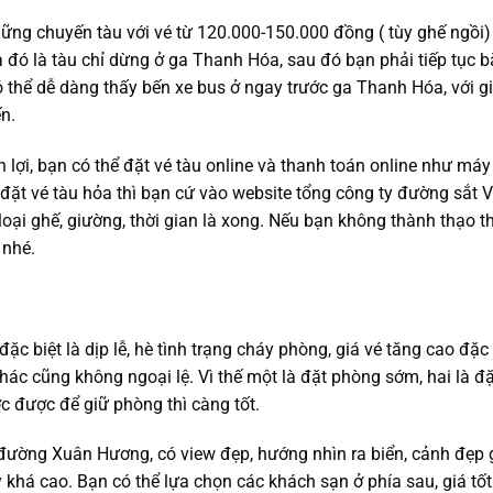
ững chuyến tàu với vé từ 120.000-150.000 đồng ( tùy ghế ngồi)
 đó là tàu chỉ dừng ở ga Thanh Hóa, sau đó bạn phải tiếp tục b
 thể dễ dàng thấy bến xe bus ở ngay trước ga Thanh Hóa, với gi
n.
n lợi, bạn có thể đặt vé tàu online và thanh toán online như máy
 đặt vé tàu hỏa thì bạn cứ vào website tổng công ty đường sắt V
loại ghế, giường, thời gian là xong. Nếu bạn không thành thạo 
 nhé.
ặc biệt là dịp lễ, hè tình trạng cháy phòng, giá vé tăng cao đặc 
hác cũng không ngoại lệ. Vì thế một là đặt phòng sớm, hai là đặ
c được để giữ phòng thì càng tốt.
 đường Xuân Hương, có view đẹp, hướng nhìn ra biển, cảnh đẹp 
 khá cao. Bạn có thể lựa chọn các khách sạn ở phía sau, giá tố