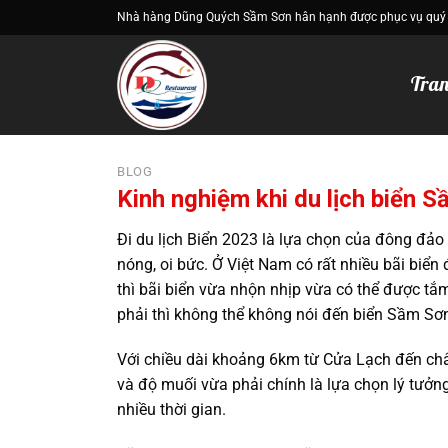
Bỏ
Nhà hàng Dũng Quých Sầm Sơn hân hạnh được phục vụ quý
qua
nội
Tran
dung
BLOG
Kinh nghiệm khi du lịch biển 
Đi du lịch Biển 2023 là lựa chọn của đông đảo 
nóng, oi bức. Ở Việt Nam có rất nhiều bãi biển 
thì bãi biển vừa nhộn nhịp vừa có thể được tắ
phải thì không thể không nói đến biển Sầm S
Với chiều dài khoảng 6km từ Cửa Lạch đến chân
và độ muối vừa phải chính là lựa chọn lý tưở
nhiều thời gian.