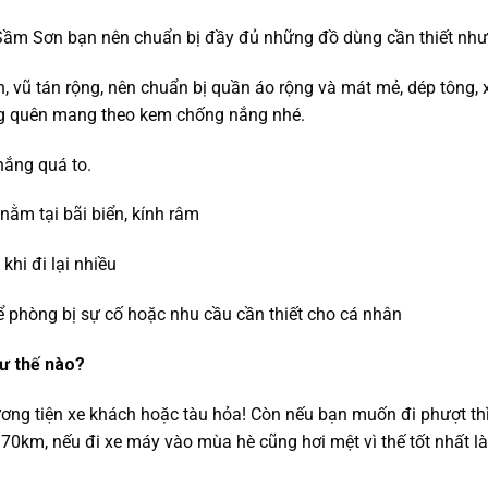
 Sầm Sơn bạn nên chuẩn bị đầy đủ những đồ dùng cần thiết như
h, vũ tán rộng, nên chuẩn bị quần áo rộng và mát mẻ, dép tông, 
ừng quên mang theo kem chống nắng nhé.
nắng quá to.
nằm tại bãi biển, kính râm
khi đi lại nhiều
để phòng bị sự cố hoặc nhu cầu cần thiết cho cá nhân
hư thế nào?
ơng tiện xe khách hoặc tàu hỏa! Còn nếu bạn muốn đi phượt thì
0km, nếu đi xe máy vào mùa hè cũng hơi mệt vì thế tốt nhất là