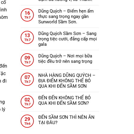
ở
 cố
Không
ĐẾN
mình
có
Dũng Quých – Điểm hẹn ẩm
THANH
16
bình
thực sang trọng ngay gần
HÓA
 hôm
Th7
luận
Sunworld Sầm Sơn.
NÊN
ở
Không
ĂN
Nhà
có
GÌ?
Dũng Quých Sầm Sơn – Sang
13
hàng
bình
trọng tiệc cưới, đẳng cấp mọi
Th7
Dũng
luận
gala
Quých
ở
Không
–
Dũng
có
Dũng Quých – Nơi mọi bữa
09
Tinh
Quých
bình
tiệc đều trở nên sang trọng
Th7
hoa
–
luận
 đến
Không
ẩm
Điểm
ở
có
đặc
thực,
hẹn
NHÀ HÀNG DŨNG QUÝCH –
Dũng
07
bình
từng
ẩm
n đi
ĐỊA ĐIỂM KHÔNG THỂ BỎ
Quých
Th7
luận
món
thực
QUA KHI ĐẾN SẦM SƠN
Sầm
ở
ăn
sang
Không
Sơn
Dũng
đậm
trọng
có
–
ĐẾN ĐẾN KHÔNG THỂ BỎ
Quých
02
đà
ũng
ngay
bình
Sang
QUA KHI ĐẾN SẦM SƠN?
–
Th7
hương
gần
luận
trọng
Không
Nơi
 lý
vị
ở
Sunworld
tiệc
có
mọi
xứ
ĐẾN SẦM SƠN THÌ NÊN ĂN
NHÀ
Sầm
29
cưới,
bình
bữa
Thanh.
TẠI ĐÂU?
HÀNG
Sơn.
Th6
đẳng
luận
tiệc
Không
DŨNG
ở
cấp
đều
có
QUÝCH