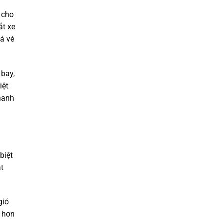
 cho
ắt xe
á vé
 bay,
iệt
thanh
biệt
t
gió
t hơn