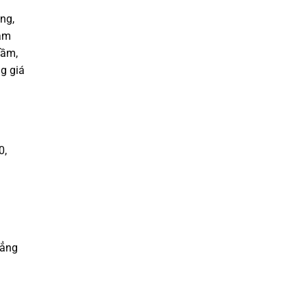
ng,
tắm
gầm,
g giá
0,
hẳng