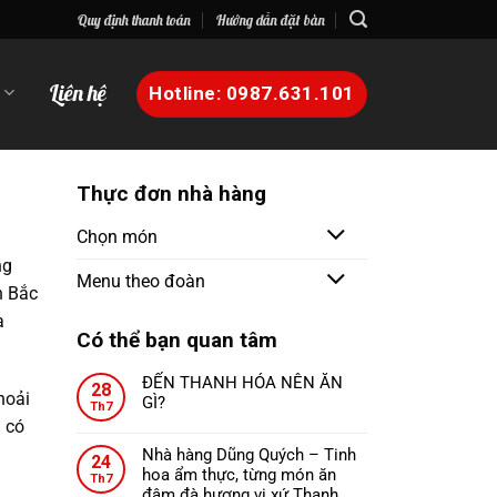
Quy định thanh toán
Hướng dẫn đặt bàn
n
Liên hệ
Hotline: 0987.631.101
Thực đơn nhà hàng
Chọn món
ng
Menu theo đoàn
n Bắc
a
Có thể bạn quan tâm
ĐẾN THANH HÓA NÊN ĂN
28
hoải
GÌ?
Th7
Không
 có
có
Nhà hàng Dũng Quých – Tinh
24
bình
hoa ẩm thực, từng món ăn
Th7
luận
đậm đà hương vị xứ Thanh.