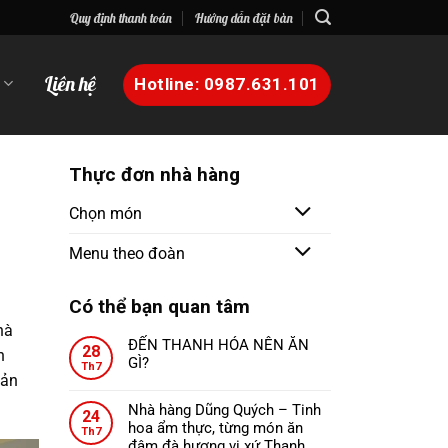
Quy định thanh toán
Hướng dẫn đặt bàn
n
Liên hệ
Hotline: 0987.631.101
Thực đơn nhà hàng
Chọn món
Menu theo đoàn
Có thể bạn quan tâm
hà
ĐẾN THANH HÓA NÊN ĂN
28
h
GÌ?
Th7
Không
sản
có
Nhà hàng Dũng Quých – Tinh
24
bình
hoa ẩm thực, từng món ăn
Th7
luận
đậm đà hương vị xứ Thanh.