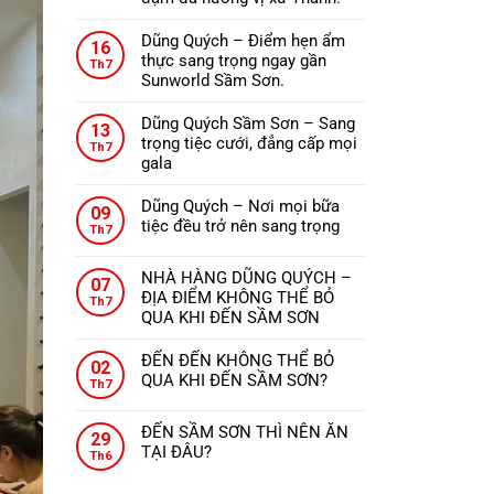
ở
Không
ĐẾN
có
Dũng Quých – Điểm hẹn ẩm
THANH
16
bình
thực sang trọng ngay gần
HÓA
Th7
luận
Sunworld Sầm Sơn.
NÊN
ở
Không
ĂN
Nhà
có
GÌ?
Dũng Quých Sầm Sơn – Sang
13
hàng
bình
trọng tiệc cưới, đẳng cấp mọi
Th7
Dũng
luận
gala
Quých
ở
Không
–
Dũng
có
Dũng Quých – Nơi mọi bữa
09
Tinh
Quých
bình
tiệc đều trở nên sang trọng
Th7
hoa
–
luận
Không
ẩm
Điểm
ở
có
thực,
hẹn
NHÀ HÀNG DŨNG QUÝCH –
Dũng
07
bình
từng
ẩm
ĐỊA ĐIỂM KHÔNG THỂ BỎ
Quých
Th7
luận
món
thực
QUA KHI ĐẾN SẦM SƠN
Sầm
ở
ăn
sang
Không
Sơn
Dũng
đậm
trọng
có
–
ĐẾN ĐẾN KHÔNG THỂ BỎ
Quých
02
đà
ngay
bình
Sang
QUA KHI ĐẾN SẦM SƠN?
–
Th7
hương
gần
luận
trọng
Không
Nơi
vị
ở
Sunworld
tiệc
có
mọi
xứ
ĐẾN SẦM SƠN THÌ NÊN ĂN
NHÀ
Sầm
29
cưới,
bình
bữa
Thanh.
TẠI ĐÂU?
HÀNG
Sơn.
Th6
đẳng
luận
tiệc
Không
DŨNG
ở
cấp
đều
có
QUÝCH