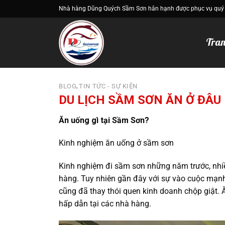
Bỏ
Nhà hàng Dũng Quých Sầm Sơn hân hạnh được phục vụ quý
qua
nội
Tran
dung
BLOG
TIN TỨC - SỰ KIỆN
,
DU LỊCH SẦM SƠN ĂN Ở ĐÂU
Ăn uống gì tại Sầm Sơn?
Kinh nghiệm ăn uống ở sầm sơn
Kinh nghiệm đi sầm sơn những năm trước, nhiề
hàng. Tuy nhiên gần đây với sự vào cuộc mạn
cũng đã thay thói quen kinh doanh chộp giật.
hấp dẫn tại các nhà hàng.