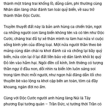
thành một tràng trai khổng lồ, dũng cảm, phi thường cùng
Nhân dân làng chài đánh tan loài quỷ biển, về sau trở
thành thần Độc Cước.
Truyền thuyết đất này là bản anh hùng ca chiến trận, ngợi
ca những người con làng biển không tên và có tên như Độc
Cước, chàng trai đã tự xẻ thân mình ra làm hai nửa vì cuộc
sống bình yên của đồng loại. Một nửa người thần theo bè
mảng cùng dân chài ra khơi đánh cá và chống lại bầy quỷ
biển, nửa còn lại ở lại đất liền bảo vệ dân lành khỏi bị quỷ
Đỏ lẻn vào hãm hại. Ngôi đền cổ kính, linh thiêng có tượng
thần ngự ở đầu non, dõi nhìn ra biển lớn luôn sáng soi
trong tâm thức mỗi người, như ngọn hải đăng dẫn lối cho
thuyền bè vào lộng ra khơi cập bến an toàn, tôm cá đầy
khoang, ngàn đời no ấm.
Cùng với Độc Cước người anh hùng làng Núi là Tây
phương Đại tướng quân – Trần Đức, vị tướng thời Trần có