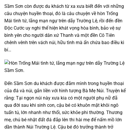
Sầm Sơn còn được du khách từ xa xưa biết đến với những
câu chuyện huyền thoại, đó là câu chuyện về hòn Trống
Mái tình tứ, lãng mạn ngự trên dãy Trường Lệ, rồi đến đền
Độc Cước uy nghi thể hiện khát vọng hòa bình, bảo vệ sự
bình yên cho người dân xứ Thanh và một đền Cô Tiên
chênh vênh trên vách núi, hữu tình mà ẩn chứa bao điều kì
bí…
Đến Sầm Sơn du khách được đắm mình trong huyền thoại
của đá và núi, gắn liền với hình tượng Bà Mẹ Núi. Truyện kể
rằng: Tại ngọn núi này xưa kia có một người phụ nữ đã
qua đời sau khi sinh con, cậu bé có khuôn mặt khôi ngô
tuấn tú, lớn nhanh như thổi, sức khỏe phi thường. Thương
mẹ, chú bé nhặt đất đá đắp lên thi hài mẹ để nấm mồ lớn
dần thành Núi Trường Lệ. Cậu bé đó trưởng thành trở