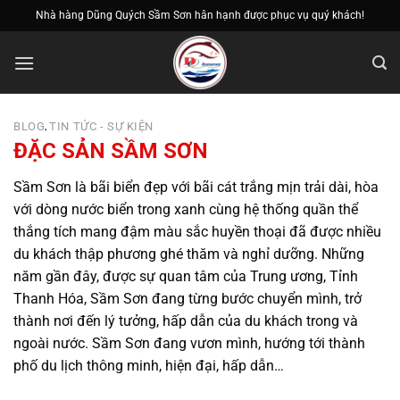
Bỏ
Nhà hàng Dũng Quých Sầm Sơn hân hạnh được phục vụ quý khách!
qua
nội
dung
BLOG
TIN TỨC - SỰ KIỆN
,
ĐẶC SẢN SẦM SƠN
Sầm Sơn là bãi biển đẹp với bãi cát trắng mịn trải dài, hòa
với dòng nước biển trong xanh cùng hệ thống quần thể
thắng tích mang đậm màu sắc huyền thoại đã được nhiều
du khách thập phương ghé thăm và nghỉ dưỡng. Những
năm gần đây, được sự quan tâm của Trung ương, Tỉnh
Thanh Hóa, Sầm Sơn đang từng bước chuyển mình, trở
thành nơi đến lý tưởng, hấp dẫn của du khách trong và
ngoài nước. Sầm Sơn đang vươn mình, hướng tới thành
phố du lịch thông minh, hiện đại, hấp dẫn…