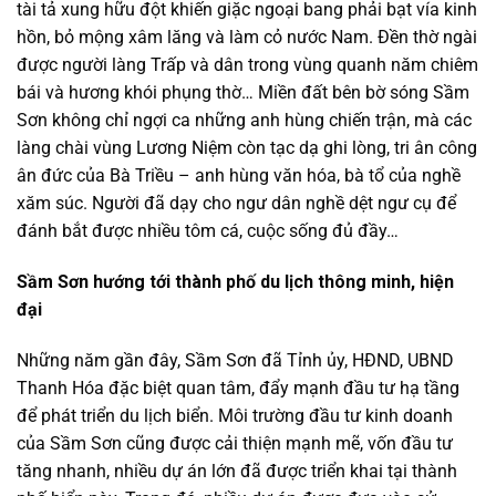
tài tả xung hữu đột khiến giặc ngoại bang phải bạt vía kinh
hồn, bỏ mộng xâm lăng và làm cỏ nước Nam. Đền thờ ngài
được người làng Trấp và dân trong vùng quanh năm chiêm
bái và hương khói phụng thờ… Miền đất bên bờ sóng Sầm
Sơn không chỉ ngợi ca những anh hùng chiến trận, mà các
làng chài vùng Lương Niệm còn tạc dạ ghi lòng, tri ân công
ân đức của Bà Triều – anh hùng văn hóa, bà tổ của nghề
xăm súc. Người đã dạy cho ngư dân nghề dệt ngư cụ để
đánh bắt được nhiều tôm cá, cuộc sống đủ đầy…
Sầm Sơn hướng tới thành phố du lịch thông minh, hiện
đại
Những năm gần đây, Sầm Sơn đã Tỉnh ủy, HĐND, UBND
Thanh Hóa đặc biệt quan tâm, đẩy mạnh đầu tư hạ tầng
để phát triển du lịch biển. Môi trường đầu tư kinh doanh
của Sầm Sơn cũng được cải thiện mạnh mẽ, vốn đầu tư
tăng nhanh, nhiều dự án lớn đã được triển khai tại thành