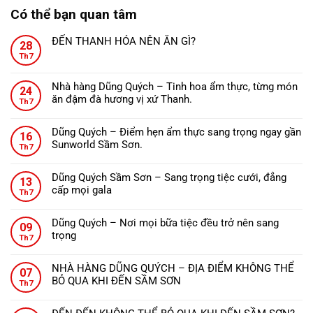
Có thể bạn quan tâm
ĐẾN THANH HÓA NÊN ĂN GÌ?
28
Không
Th7
có
bình
Nhà hàng Dũng Quých – Tinh hoa ẩm thực, từng món
24
luận
ăn đậm đà hương vị xứ Thanh.
ở
Th7
Không
ĐẾN
có
THANH
Dũng Quých – Điểm hẹn ẩm thực sang trọng ngay gần
16
bình
HÓA
Sunworld Sầm Sơn.
Th7
luận
NÊN
Không
ở
ĂN
có
Nhà
Dũng Quých Sầm Sơn – Sang trọng tiệc cưới, đẳng
GÌ?
13
bình
hàng
cấp mọi gala
Th7
luận
Dũng
Không
ở
Quých
có
Dũng
Dũng Quých – Nơi mọi bữa tiệc đều trở nên sang
–
09
bình
Quých
trọng
Tinh
Th7
luận
–
Không
hoa
ở
Điểm
có
ẩm
Dũng
NHÀ HÀNG DŨNG QUÝCH – ĐỊA ĐIỂM KHÔNG THỂ
hẹn
07
bình
thực,
Quých
BỎ QUA KHI ĐẾN SẦM SƠN
ẩm
Th7
luận
từng
Sầm
Không
thực
ở
món
Sơn
có
sang
Dũng
ăn