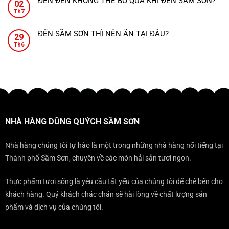
ĐẾN ĐẾN KHÔNG THỂ BỎ QUA KHI ĐẾN SẦM SƠN?
–
02
bình
trọng
Quých
đậm
Không
Sang
Th7
luận
ngay
–
đà
có
trọng
ở
gần
Nơi
hương
bình
tiệc
NHÀ
Sunworld
ĐẾN SẦM SƠN THÌ NÊN ĂN TẠI ĐÂU?
mọi
vị
29
luận
cưới,
HÀNG
Sầm
Không
bữa
xứ
ở
Th6
đẳng
DŨNG
Sơn.
có
tiệc
Thanh.
ĐẾN
cấp
QUÝCH
bình
đều
ĐẾN
mọi
–
luận
trở
KHÔNG
gala
ĐỊA
ở
nên
THỂ
ĐIỂM
ĐẾN
sang
BỎ
KHÔNG
SẦM
trọng
QUA
THỂ
SƠN
KHI
BỎ
THÌ
ĐẾN
NHÀ HÀNG DŨNG QUÝCH SẦM SƠN
QUA
NÊN
SẦM
KHI
ĂN
SƠN?
ĐẾN
TẠI
Nhà hàng chúng tôi tự hào là một trong những nhà hàng nổi tiếng tại
SẦM
ĐÂU?
Thành phố Sầm Sơn, chuyên về các món hải sản tươi ngon.
SƠN
Thực phẩm tươi sống là yêu cầu tất yếu của chúng tôi để chế bến cho
khách hàng. Quý khách chắc chắn sẽ hài lòng về chất lượng sản
phẩm và dịch vụ của chúng tôi.