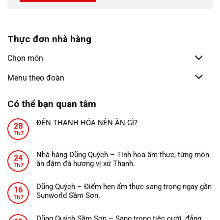
Thực đơn nhà hàng
Chọn món
Menu theo đoàn
Có thể bạn quan tâm
ĐẾN THANH HÓA NÊN ĂN GÌ?
28
Không
Th7
có
bình
Nhà hàng Dũng Quých – Tinh hoa ẩm thực, từng món
24
luận
ăn đậm đà hương vị xứ Thanh.
ở
Th7
Không
ĐẾN
có
THANH
Dũng Quých – Điểm hẹn ẩm thực sang trọng ngay gần
16
bình
HÓA
Sunworld Sầm Sơn.
Th7
luận
NÊN
Không
ở
ĂN
có
Nhà
Dũng Quých Sầm Sơn – Sang trọng tiệc cưới, đẳng
GÌ?