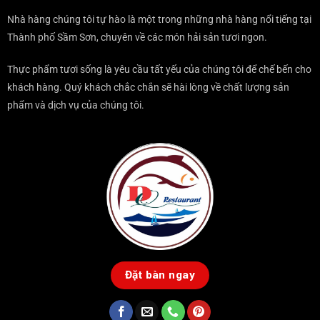
KHI
ĂN
SƠN?
ĐẾN
TẠI
Nhà hàng chúng tôi tự hào là một trong những nhà hàng nổi tiếng tại
SẦM
ĐÂU?
Thành phố Sầm Sơn, chuyên về các món hải sản tươi ngon.
SƠN
Thực phẩm tươi sống là yêu cầu tất yếu của chúng tôi để chế bến cho
khách hàng. Quý khách chắc chắn sẽ hài lòng về chất lượng sản
phẩm và dịch vụ của chúng tôi.
Đặt bàn ngay