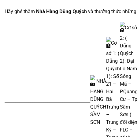
Hãy ghé thăm
Nhà Hàng Dũng Quých
và thưởng thức những 
Cơ sở
2: (
Cơ
Dũng
sở 1: (
Quých
Dũng
2): Đại
Quých
Lộ Nam
1): Số
Sông
NHÀ
21 –
Mã –
HÀNG
Hai
P.Quan
DŨNG
Bà
Cư – T
________________________________________
QUÝCH
Trưng
Sầm
SẦM
–
Sơn (
SƠN
Trung
đối diệ
Kỳ –
FLC –