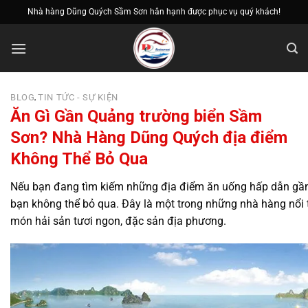
Bỏ
Nhà hàng Dũng Quých Sầm Sơn hân hạnh được phục vụ quý khách!
qua
nội
dung
BLOG
TIN TỨC - SỰ KIỆN
,
Ăn Gì Gần Quảng trường biển Sầm
Sơn? Nhà Hàng Dũng Quých địa điểm
Không Thể Bỏ Qua
Nếu bạn đang tìm kiếm những địa điểm ăn uống hấp dẫn gần
bạn không thể bỏ qua. Đây là một trong những nhà hàng nổi 
món hải sản tươi ngon, đặc sản địa phương.