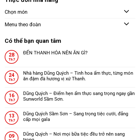
Chọn món
Menu theo đoàn
Có thể bạn quan tâm
ĐẾN THANH HÓA NÊN ĂN GÌ?
28
Không
Th7
có
bình
Nhà hàng Dũng Quých – Tinh hoa ẩm thực, từng món
24
luận
ăn đậm đà hương vị xứ Thanh.
ở
Th7
Không
ĐẾN
có
THANH
Dũng Quých – Điểm hẹn ẩm thực sang trọng ngay gần
16
bình
HÓA
Sunworld Sầm Sơn.
Th7
luận
NÊN
Không
ở
ĂN
có
Nhà
Dũng Quých Sầm Sơn – Sang trọng tiệc cưới, đẳng
GÌ?
13
bình
hàng
cấp mọi gala
Th7
luận
Dũng
Không
ở
Quých
có
Dũng
Dũng Quých – Nơi mọi bữa tiệc đều trở nên sang
–
09
bình
Quých
trọng