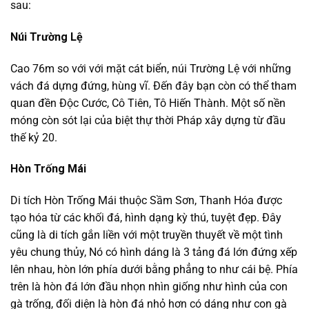
sau:
Núi Trường Lệ
Cao 76m so với với mặt cát biển, núi Trường Lệ với những
vách đá dựng đứng, hùng vĩ. Đến đây bạn còn có thể tham
quan đền Độc Cước, Cô Tiên, Tô Hiến Thành. Một số nền
móng còn sót lại của biệt thự thời Pháp xây dựng từ đầu
thế kỷ 20.
Hòn Trống Mái
Di tích Hòn Trống Mái thuộc Sầm Sơn, Thanh Hóa được
tạo hóa từ các khối đá, hình dạng kỳ thú, tuyệt đẹp. Đây
cũng là di tích gắn liền với một truyền thuyết về một tình
yêu chung thủy, Nó có hình dáng là 3 tảng đá lớn đứng xếp
lên nhau, hòn lớn phía dưới bằng phẳng to như cái bệ. Phía
trên là hòn đá lớn đầu nhọn nhìn giống như hình của con
gà trống, đối diện là hòn đá nhỏ hơn có dáng như con gà