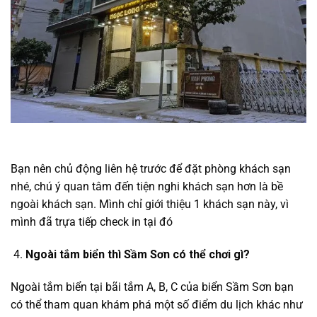
Bạn nên chủ động liên hệ trước để đặt phòng khách sạn
nhé, chú ý quan tâm đến tiện nghi khách sạn hơn là bề
ngoài khách sạn. Mình chỉ giới thiệu 1 khách sạn này, vì
mình đã trựa tiếp check in tại đó
Ngoài tắm biển thì Sầm Sơn có thể chơi gì?
Ngoài tắm biển tại bãi tắm A, B, C của biển Sầm Sơn bạn
có thể tham quan khám phá một số điểm du lịch khác như