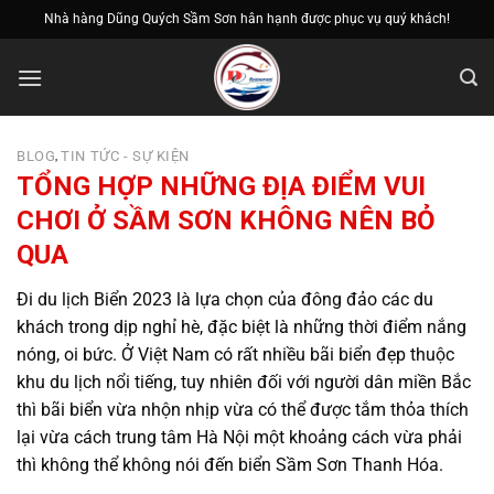
Bỏ
Nhà hàng Dũng Quých Sầm Sơn hân hạnh được phục vụ quý khách!
qua
nội
dung
BLOG
TIN TỨC - SỰ KIỆN
,
TỔNG HỢP NHỮNG ĐỊA ĐIỂM VUI
CHƠI Ở SẦM SƠN KHÔNG NÊN BỎ
QUA
Đi du lịch Biển 2023 là lựa chọn của đông đảo các du
khách trong dịp nghỉ hè, đặc biệt là những thời điểm nắng
nóng, oi bức. Ở Việt Nam có rất nhiều bãi biển đẹp thuộc
khu du lịch nổi tiếng, tuy nhiên đối với người dân miền Bắc
thì bãi biển vừa nhộn nhịp vừa có thể được tắm thỏa thích
lại vừa cách trung tâm Hà Nội một khoảng cách vừa phải
thì không thể không nói đến biển Sầm Sơn Thanh Hóa.