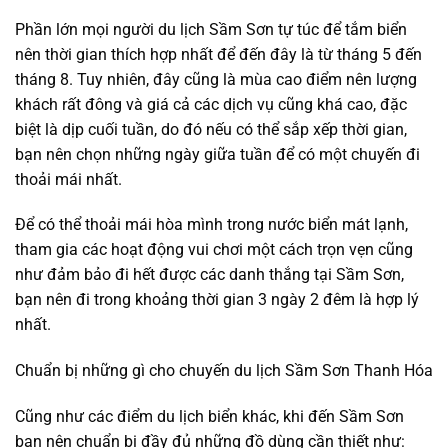
Phần lớn mọi người du lịch Sầm Sơn tự túc để tắm biển
nên thời gian thích hợp nhất để đến đây là từ tháng 5 đến
tháng 8. Tuy nhiên, đây cũng là mùa cao điểm nên lượng
khách rất đông và giá cả các dịch vụ cũng khá cao, đặc
biệt là dịp cuối tuần, do đó nếu có thể sắp xếp thời gian,
bạn nên chọn những ngày giữa tuần để có một chuyến đi
thoải mái nhất.
Để có thể thoải mái hòa mình trong nước biển mát lạnh,
tham gia các hoạt động vui chơi một cách trọn vẹn cũng
như đảm bảo đi hết được các danh thắng tại Sầm Sơn,
bạn nên đi trong khoảng thời gian 3 ngày 2 đêm là hợp lý
nhất.
Chuẩn bị những gì cho chuyến du lịch Sầm Sơn Thanh Hóa
Cũng như các điểm du lịch biển khác, khi đến Sầm Sơn
bạn nên chuẩn bị đầy đủ những đồ dùng cần thiết như: