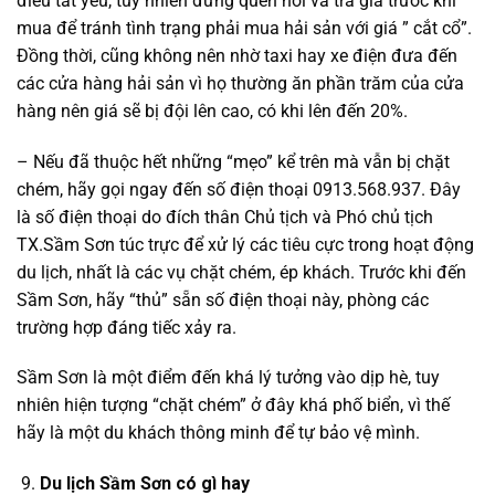
điều tất yếu, tuy nhiên đừng quên hỏi và trả giá trước khi
mua để tránh tình trạng phải mua hải sản với giá ” cắt cổ”.
Đồng thời, cũng không nên nhờ taxi hay xe điện đưa đến
các cửa hàng hải sản vì họ thường ăn phần trăm của cửa
hàng nên giá sẽ bị đội lên cao, có khi lên đến 20%.
– Nếu đã thuộc hết những “mẹo” kể trên mà vẫn bị chặt
chém, hãy gọi ngay đến số điện thoại 0913.568.937. Đây
là số điện thoại do đích thân Chủ tịch và Phó chủ tịch
TX.Sầm Sơn túc trực để xử lý các tiêu cực trong hoạt động
du lịch, nhất là các vụ chặt chém, ép khách. Trước khi đến
Sầm Sơn, hãy “thủ” sẵn số điện thoại này, phòng các
trường hợp đáng tiếc xảy ra.
Sầm Sơn là một điểm đến khá lý tưởng vào dịp hè, tuy
nhiên hiện tượng “chặt chém” ở đây khá phố biển, vì thế
hãy là một du khách thông minh để tự bảo vệ mình.
Du lịch Sầm Sơn có gì hay