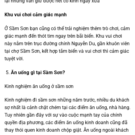
lại nhưng vẫn giữ được nét cổ kính ngày xưa
Khu vui chơi cảm giác mạnh
Ở Sầm Sơn bạn cũng có thể trải nghiệm thêm trò chơi, cảm
giác mạnh đến thót tim ngay trên bãi biển. Khu vui chơi
này nằm trên trục đường chính Nguyễn Du, gần khuôn viên
tại chợ Sầm Sơn, kết hợp tắm biển và vui chơi thì cảm giác
tuyệt vời.
Ăn uống gì tại Sầm Sơn?
Kinh nghiệm ăn uống ở sầm sơn
Kinh nghiệm đi sầm sơn những năm trước, nhiều du khách
sợ nhất là cảnh chặt chém tại các điểm ăn uống, nhà hàng.
Tuy nhiên gần đây với sự vào cuộc mạnh tay của chính
quyền địa phương, các điểm ăn uống kinh doanh cũng đã
thay thói quen kinh doanh chộp giật. Ăn uống ngoài khách