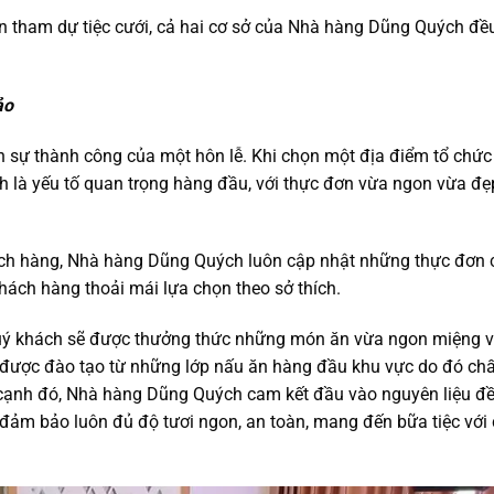
n tham dự tiệc cưới, cả hai cơ sở của Nhà hàng Dũng Quých đề
ảo
nên sự thành công của một hôn lễ. Khi chọn một địa điểm tổ chứ
ính là yếu tố quan trọng hàng đầu, với thực đơn vừa ngon vừa đ
hách hàng, Nhà hàng Dũng Quých luôn cập nhật những thực đơn 
hách hàng thoải mái lựa chọn theo sở thích.
quý khách sẽ được thưởng thức những món ăn vừa ngon miệng 
 được đào tạo từ những lớp nấu ăn hàng đầu khu vực do đó chấ
n cạnh đó, Nhà hàng Dũng Quých cam kết đầu vào nguyên liệu đ
đảm bảo luôn đủ độ tươi ngon, an toàn, mang đến bữa tiệc với 