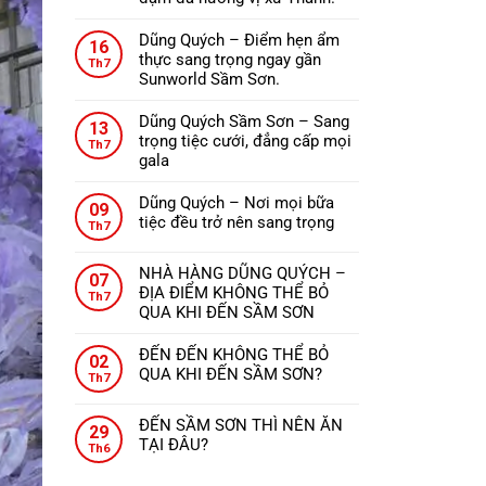
ở
Không
ĐẾN
có
Dũng Quých – Điểm hẹn ẩm
THANH
16
bình
thực sang trọng ngay gần
HÓA
Th7
luận
Sunworld Sầm Sơn.
NÊN
ở
Không
ĂN
Nhà
có
GÌ?
Dũng Quých Sầm Sơn – Sang
13
hàng
bình
trọng tiệc cưới, đẳng cấp mọi
Th7
Dũng
luận
gala
Quých
ở
Không
–
Dũng
có
Dũng Quých – Nơi mọi bữa
09
Tinh
Quých
bình
tiệc đều trở nên sang trọng
Th7
hoa
–
luận
Không
ẩm
Điểm
ở
có
thực,
hẹn
NHÀ HÀNG DŨNG QUÝCH –
Dũng
07
bình
từng
ẩm
ĐỊA ĐIỂM KHÔNG THỂ BỎ
Quých
Th7
luận
món
thực
QUA KHI ĐẾN SẦM SƠN
Sầm
ở
ăn
sang
Không
Sơn
Dũng
đậm
trọng
có
–
ĐẾN ĐẾN KHÔNG THỂ BỎ
Quých
02
đà
ngay
bình
Sang
QUA KHI ĐẾN SẦM SƠN?
–
Th7
hương
gần
luận
trọng
Không
Nơi
vị
ở
Sunworld
tiệc
có
mọi
xứ
ĐẾN SẦM SƠN THÌ NÊN ĂN
NHÀ
Sầm
29
cưới,
bình
bữa
Thanh.
TẠI ĐÂU?
HÀNG
Sơn.
Th6
đẳng
luận
tiệc
Không
DŨNG
ở
cấp
đều
có
QUÝCH