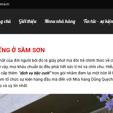
 khách!
g chủ
Giới thiệu
Menu nhà hàng
Tin tức – sự kiệ
IẾNG Ở SẦM SƠN
 nhất của đời người bởi đó là giây phút mà đôi trẻ chính thức về 
ì vậy, mọi khâu chuẩn bị đều phải hết sức tỉ mỉ và chỉn chu. Hiể
g cấp thêm
“
dịch vụ tiệc cưới”
trọn gói nhằm đem lại một hôn lễ
 tâm tổ chức sự kiện hàng đầu mà đến với Nhà hàng Dũng Quýc
 và uy tín nhất.