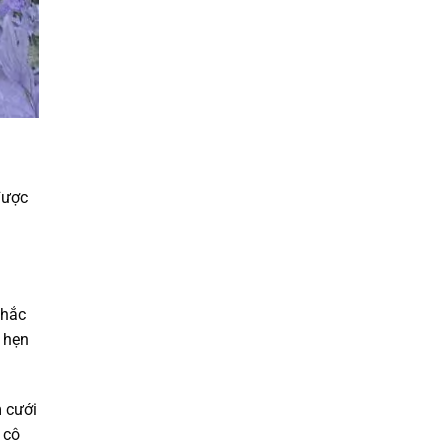
được
chắc
 hẹn
m cưới
 cô