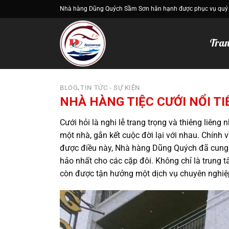
Bỏ
Nhà hàng Dũng Quých Sầm Sơn hân hạnh được phục vụ quý
qua
nội
Tran
dung
BLOG
TIN TỨC - SỰ KIỆN
,
NHÀ HÀNG TIỆC CƯỚI NỔI T
Cưới hỏi là nghi lễ trang trọng và thiêng liêng
một nhà, gắn kết cuộc đời lại với nhau. Chính v
được điều này, Nhà hàng Dũng Quých đã cun
hảo nhất cho các cặp đôi. Không chỉ là trung
còn được tận hưởng một dịch vụ chuyên nghiệp