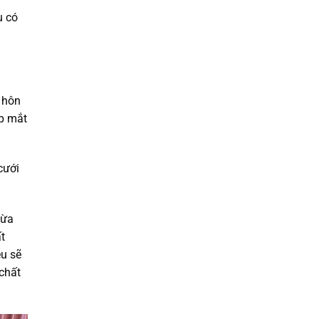
u có
c hôn
ẹp mắt
cưới
vừa
t
ều sẽ
chất