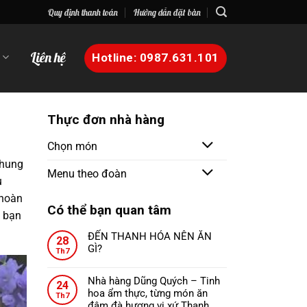
Quy định thanh toán
Hướng dẫn đặt bàn
n
Liên hệ
Hotline: 0987.631.101
Thực đơn nhà hàng
Chọn món
chung
Menu theo đoàn
u
 hoàn
Có thể bạn quan tâm
h bạn
ĐẾN THANH HÓA NÊN ĂN
28
GÌ?
Th7
Không
có
Nhà hàng Dũng Quých – Tinh
24
bình
hoa ẩm thực, từng món ăn
Th7
luận
đậm đà hương vị xứ Thanh.