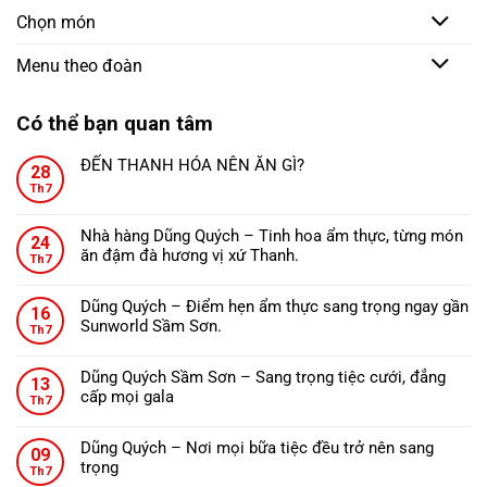
Chọn món
Menu theo đoàn
Có thể bạn quan tâm
ĐẾN THANH HÓA NÊN ĂN GÌ?
28
Không
Th7
có
bình
Nhà hàng Dũng Quých – Tinh hoa ẩm thực, từng món
24
luận
ăn đậm đà hương vị xứ Thanh.
ở
Th7
Không
ĐẾN
có
THANH
Dũng Quých – Điểm hẹn ẩm thực sang trọng ngay gần
16
bình
HÓA
Sunworld Sầm Sơn.
Th7
luận
NÊN
Không
ở
ĂN
có
Nhà
Dũng Quých Sầm Sơn – Sang trọng tiệc cưới, đẳng
GÌ?
13
bình
hàng
cấp mọi gala
Th7
luận
Dũng
Không
ở
Quých
có
Dũng
Dũng Quých – Nơi mọi bữa tiệc đều trở nên sang
–
09
bình
Quých
trọng
Tinh
Th7
luận
–
Không