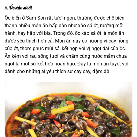
4.
Ốc xào sả ớt
Ốc biển ở Sầm Sơn rất tươi ngon, thường được chế biến
thành nhiều món ăn hấp dẫn như xào sả ớt, nướng mỡ
hành, hay hấp với bia. Trong đó, ốc xào sả ớt là món ăn
được yêu thích hơn cả. Món ăn này có hương vị cay nồng
của ớt, thơm phức mùi sả, kết hợp với vị ngọt dai của ốc.
Ăn kèm với rau sống tươi và chấm cùng nước mắm chua
ngọt là một sự kết hợp hoàn hảo. Đây là món ăn tuyệt vời
dành cho những ai yêu thích sự cay cay, đậm đà.