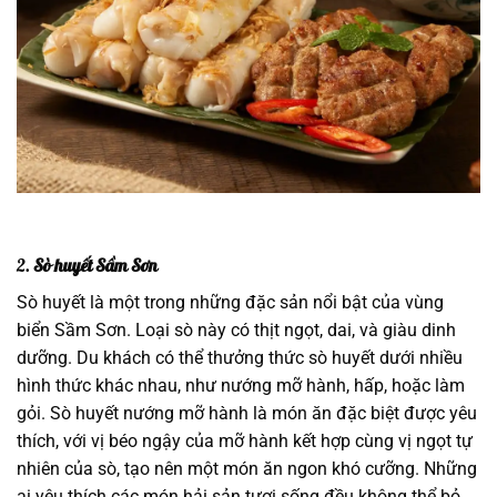
2.
Sò huyết Sầm Sơn
Sò huyết là một trong những đặc sản nổi bật của vùng
biển Sầm Sơn. Loại sò này có thịt ngọt, dai, và giàu dinh
dưỡng. Du khách có thể thưởng thức sò huyết dưới nhiều
hình thức khác nhau, như nướng mỡ hành, hấp, hoặc làm
gỏi. Sò huyết nướng mỡ hành là món ăn đặc biệt được yêu
thích, với vị béo ngậy của mỡ hành kết hợp cùng vị ngọt tự
nhiên của sò, tạo nên một món ăn ngon khó cưỡng. Những
ai yêu thích các món hải sản tươi sống đều không thể bỏ