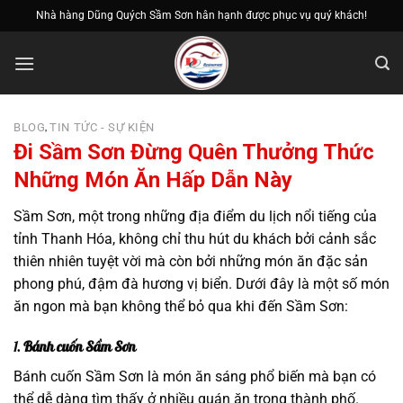
Bỏ
Nhà hàng Dũng Quých Sầm Sơn hân hạnh được phục vụ quý khách!
qua
nội
dung
BLOG
TIN TỨC - SỰ KIỆN
,
Đi Sầm Sơn Đừng Quên Thưởng Thức
Những Món Ăn Hấp Dẫn Này
Sầm Sơn, một trong những địa điểm du lịch nổi tiếng của
tỉnh Thanh Hóa, không chỉ thu hút du khách bởi cảnh sắc
thiên nhiên tuyệt vời mà còn bởi những món ăn đặc sản
phong phú, đậm đà hương vị biển. Dưới đây là một số món
ăn ngon mà bạn không thể bỏ qua khi đến Sầm Sơn:
1.
Bánh cuốn Sầm Sơn
Bánh cuốn Sầm Sơn là món ăn sáng phổ biến mà bạn có
thể dễ dàng tìm thấy ở nhiều quán ăn trong thành phố.