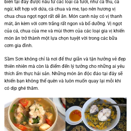
biển tại đây được nấu từ các loại cá tươi, như cá thu, cá
ngừ, kết hợp với dứa, cà chua và me, tạo nên hương vị
chua chua ngọt ngọt rất dễ ăn. Món canh này có vị thanh
mát, ăn kèm với cơm trắng rất ngon và bổ dưỡng. Vị ngọt
của cá, chua của me và mùi thơm của các loại gia vị khiến
món ăn trở thành một lựa chọn tuyệt vời trong các bữa
cơm gia đình.
Sầm Sơn không chỉ là nơi để thư giãn và tận hưởng vẻ đẹp
thiên nhiên mà còn là điểm đến lý tưởng cho những ai yêu
thích ẩm thực hải sản. Những món ăn độc đáo tại đây sẽ
khiến bạn không thể quên và luôn muốn quay lại mỗi khi
có dịp ghé thăm.