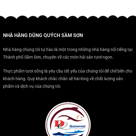
đều
ĐẾN
mọi
–
luận
trở
KHÔNG
gala
ĐỊA
ở
nên
THỂ
ĐIỂM
ĐẾN
sang
BỎ
KHÔNG
SẦM
trọng
QUA
THỂ
SƠN
KHI
BỎ
THÌ
ĐẾN
NHÀ HÀNG DŨNG QUÝCH SẦM SƠN
QUA
NÊN
SẦM
KHI
ĂN
SƠN?
ĐẾN
TẠI
Nhà hàng chúng tôi tự hào là một trong những nhà hàng nổi tiếng tại
SẦM
ĐÂU?
Thành phố Sầm Sơn, chuyên về các món hải sản tươi ngon.
SƠN
Thực phẩm tươi sống là yêu cầu tất yếu của chúng tôi để chế bến cho
khách hàng. Quý khách chắc chắn sẽ hài lòng về chất lượng sản
phẩm và dịch vụ của chúng tôi.