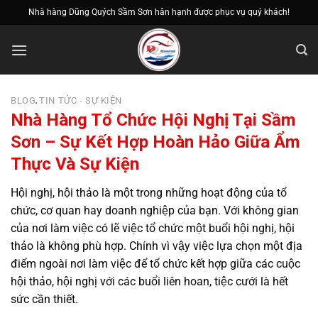
Bỏ
Nhà hàng Dũng Quých Sầm Sơn hân hạnh được phục vụ quý khách!
qua
nội
dung
BLOG
TIN TỨC - SỰ KIỆN
,
Nhà Hàng Tổ Chức Hội Nghị Tại Sầm
Sơn – Sự Kết Hợp Hoàn Hảo Giữa Ẩm
Thực Và Sự Kiện
Hội nghị, hội thảo là một trong những hoạt động của tổ
chức, cơ quan hay doanh nghiệp của bạn. Với không gian
của nơi làm việc có lẽ việc tổ chức một buổi hội nghị, hội
thảo là không phù hợp. Chính vì vậy việc lựa chọn một địa
điểm ngoài nơi làm việc để tổ chức kết hợp giữa các cuộc
hội thảo, hội nghị với các buổi liên hoan, tiệc cưới là hết
sức cần thiết.