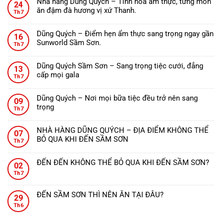
Nhà hàng Dũng Quých – Tinh hoa ẩm thực, từng món
24
luận
ăn đậm đà hương vị xứ Thanh.
ở
Th7
Không
ĐẾN
có
THANH
Dũng Quých – Điểm hẹn ẩm thực sang trọng ngay gần
16
bình
HÓA
Sunworld Sầm Sơn.
Th7
luận
NÊN
Không
ở
ĂN
có
Nhà
Dũng Quých Sầm Sơn – Sang trọng tiệc cưới, đẳng
GÌ?
13
bình
hàng
cấp mọi gala
Th7
luận
Dũng
Không
ở
Quých
có
Dũng
Dũng Quých – Nơi mọi bữa tiệc đều trở nên sang
–
09
bình
Quých
trọng
Tinh
Th7
luận
–
Không
hoa
ở
Điểm
có
ẩm
Dũng
NHÀ HÀNG DŨNG QUÝCH – ĐỊA ĐIỂM KHÔNG THỂ
hẹn
07
bình
thực,
Quých
BỎ QUA KHI ĐẾN SẦM SƠN
ẩm
Th7
luận
từng
Sầm
Không
thực
ở
món
Sơn
có
sang
Dũng
ăn
ĐẾN ĐẾN KHÔNG THỂ BỎ QUA KHI ĐẾN SẦM SƠN?
–
02
bình
trọng
Quých
đậm
Không
Sang
Th7
luận
ngay
–
đà
có
trọng
ở
gần
Nơi
hương
bình
tiệc
NHÀ
Sunworld
ĐẾN SẦM SƠN THÌ NÊN ĂN TẠI ĐÂU?
mọi
vị
29
luận
cưới,
HÀNG
Sầm
Không
bữa
xứ
ở
Th6
đẳng
DŨNG
Sơn.
có
tiệc
Thanh.
ĐẾN
cấp
QUÝCH
bình