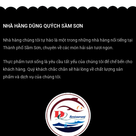
ở
nên
THỂ
ĐIỂM
ĐẾN
sang
BỎ
KHÔNG
SẦM
trọng
QUA
THỂ
SƠN
KHI
BỎ
THÌ
ĐẾN
NHÀ HÀNG DŨNG QUÝCH SẦM SƠN
QUA
NÊN
SẦM
KHI
ĂN
SƠN?
ĐẾN
TẠI
Nhà hàng chúng tôi tự hào là một trong những nhà hàng nổi tiếng tại
SẦM
ĐÂU?
Thành phố Sầm Sơn, chuyên về các món hải sản tươi ngon.
SƠN
Thực phẩm tươi sống là yêu cầu tất yếu của chúng tôi để chế bến cho
khách hàng. Quý khách chắc chắn sẽ hài lòng về chất lượng sản
phẩm và dịch vụ của chúng tôi.