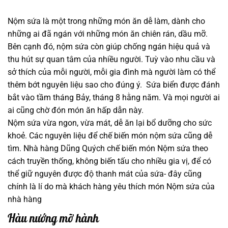
Nộm sứa là một trong những món ăn dễ làm, dành cho
những ai đã ngán với những món ăn chiên rán, dầu mỡ.
Bên cạnh đó, nộm sứa còn giúp chống ngán hiệu quả và
thu hút sự quan tâm của nhiều người. Tuỳ vào nhu cầu và
sở thích của mỗi người, mỗi gia đình mà người làm có thể
thêm bớt nguyên liệu sao cho đúng ý. Sứa biển được đánh
bắt vào tầm tháng Bảy, tháng 8 hằng năm. Và mọi người ai
ai cũng chờ đón món ăn hấp dẫn này.
Nộm sứa vừa ngon, vừa mát, dễ ăn lại bổ dưỡng cho sức
khoẻ. Các nguyên liệu để chế biến món nộm sứa cũng dễ
tìm. Nhà hàng Dũng Quých chế biến món Nộm sứa theo
cách truyền thống, không biến tấu cho nhiều gia vị, để có
thể giữ nguyên được độ thanh mát của sứa- đây cũng
chính là lí do mà khách hàng yêu thích món Nộm sứa của
nhà hàng
Hàu nướng mỡ hành