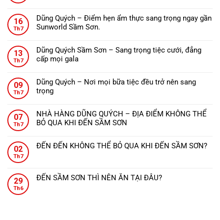
Không
ĐẾN
có
THANH
Dũng Quých – Điểm hẹn ẩm thực sang trọng ngay gần
16
bình
HÓA
Sunworld Sầm Sơn.
Th7
luận
NÊN
Không
ở
ĂN
có
Nhà
Dũng Quých Sầm Sơn – Sang trọng tiệc cưới, đẳng
GÌ?
13
bình
hàng
cấp mọi gala
Th7
luận
Dũng
Không
ở
Quých
có
Dũng
Dũng Quých – Nơi mọi bữa tiệc đều trở nên sang
–
09
bình
Quých
trọng
Tinh
Th7
luận
–
Không
hoa
ở
Điểm
có
ẩm
Dũng
NHÀ HÀNG DŨNG QUÝCH – ĐỊA ĐIỂM KHÔNG THỂ
hẹn
07
bình
thực,
Quých
BỎ QUA KHI ĐẾN SẦM SƠN
ẩm
Th7
luận
từng
Sầm
Không
thực
ở
món
Sơn
có
sang
Dũng
ăn
ĐẾN ĐẾN KHÔNG THỂ BỎ QUA KHI ĐẾN SẦM SƠN?
–
02
bình
trọng
Quých
đậm
Không
Sang
Th7
luận
ngay
–
đà
có
trọng
ở
gần
Nơi
hương
bình
tiệc
NHÀ
Sunworld
ĐẾN SẦM SƠN THÌ NÊN ĂN TẠI ĐÂU?
mọi
vị
29
luận
cưới,
HÀNG
Sầm
Không
bữa
xứ
ở
Th6
đẳng
DŨNG
Sơn.
có
tiệc
Thanh.
ĐẾN
cấp
QUÝCH
bình
đều
ĐẾN
mọi
–
luận
trở
KHÔNG
gala
ĐỊA