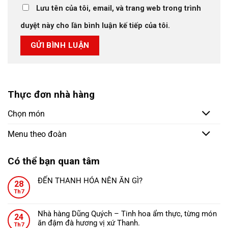
Lưu tên của tôi, email, và trang web trong trình
duyệt này cho lần bình luận kế tiếp của tôi.
Thực đơn nhà hàng
Chọn món
Menu theo đoàn
Có thể bạn quan tâm
ĐẾN THANH HÓA NÊN ĂN GÌ?
28
Không
Th7
có
bình
Nhà hàng Dũng Quých – Tinh hoa ẩm thực, từng món
24
luận
ăn đậm đà hương vị xứ Thanh.
ở
Th7