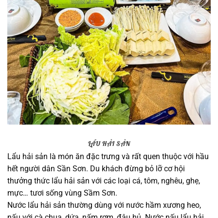
LẨU HẢI SẢN
Lẩu hải sản là món ăn đặc trưng và rất quen thuộc với hầu
hết người dân Sần Sơn. Du khách đừng bỏ lỡ cơ hội
thưởng thức lẩu hải sản với các loại cá, tôm, nghêu, ghẹ,
mực… tươi sống vùng Sầm Sơn.
Nước lẩu hải sản thường dùng với nước hầm xương heo,
nấu với cà chua, dứa, nấm rơm, đậu hủ. Nước nấu lẩu hải