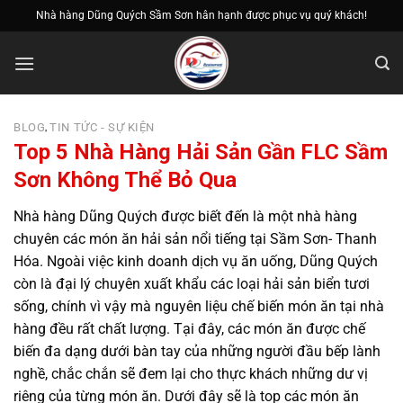
Bỏ
Nhà hàng Dũng Quých Sầm Sơn hân hạnh được phục vụ quý khách!
qua
nội
dung
BLOG
TIN TỨC - SỰ KIỆN
,
Top 5 Nhà Hàng Hải Sản Gần FLC Sầm
Sơn Không Thể Bỏ Qua
Nhà hàng Dũng Quých được biết đến là một nhà hàng
chuyên các món ăn hải sản nổi tiếng tại Sầm Sơn- Thanh
Hóa. Ngoài việc kinh doanh dịch vụ ăn uống, Dũng Quých
còn là đại lý chuyên xuất khẩu các loại hải sản biển tươi
sống, chính vì vậy mà nguyên liệu chế biến món ăn tại nhà
hàng đều rất chất lượng. Tại đây, các món ăn được chế
biến đa dạng dưới bàn tay của những người đầu bếp lành
nghề, chắc chắn sẽ đem lại cho thực khách những dư vị
riêng của từng món ăn. Dưới đây sẽ là top các món ăn