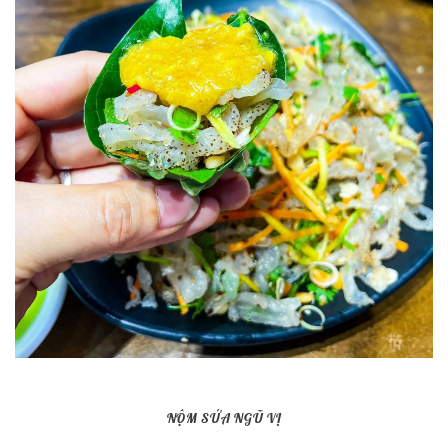
NỘM SỨA NGŨ VỊ