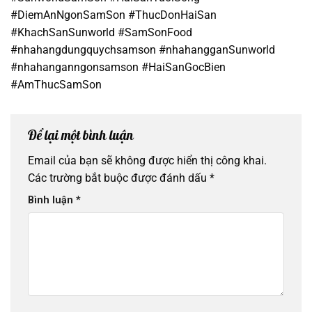
#DiemAnNgonSamSon #ThucDonHaiSan
#KhachSanSunworld #SamSonFood
#nhahangdungquychsamson #nhahangganSunworld
#nhahanganngonsamson #HaiSanGocBien
#AmThucSamSon
Để lại một bình luận
Email của bạn sẽ không được hiển thị công khai.
Các trường bắt buộc được đánh dấu
*
Bình luận
*