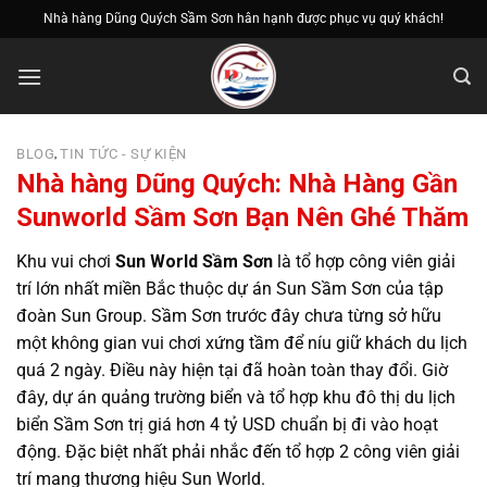
Bỏ
Nhà hàng Dũng Quých Sầm Sơn hân hạnh được phục vụ quý khách!
qua
nội
dung
BLOG
TIN TỨC - SỰ KIỆN
,
Nhà hàng Dũng Quých: Nhà Hàng Gần
Sunworld Sầm Sơn Bạn Nên Ghé Thăm
Khu vui chơi
Sun World Sầm Sơn
là tổ hợp công viên giải
trí lớn nhất miền Bắc thuộc dự án Sun Sầm Sơn của tập
đoàn Sun Group. Sầm Sơn trước đây chưa từng sở hữu
một không gian vui chơi xứng tầm để níu giữ khách du lịch
quá 2 ngày. Điều này hiện tại đã hoàn toàn thay đổi. Giờ
đây, dự án quảng trường biển và tổ hợp khu đô thị du lịch
biển Sầm Sơn trị giá hơn 4 tỷ USD chuẩn bị đi vào hoạt
động. Đặc biệt nhất phải nhắc đến tổ hợp 2 công viên giải
trí mang thương hiệu Sun World.