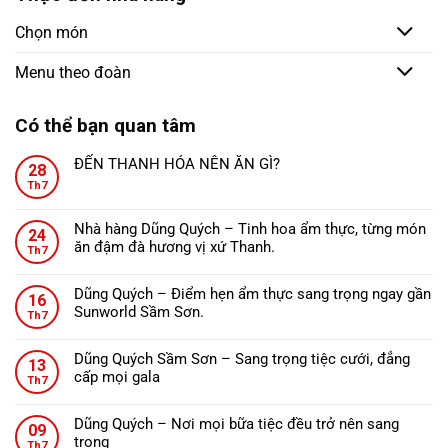
Chọn món
Menu theo đoàn
Có thể bạn quan tâm
ĐẾN THANH HÓA NÊN ĂN GÌ?
28
Không
Th7
có
bình
Nhà hàng Dũng Quých – Tinh hoa ẩm thực, từng món
24
luận
ăn đậm đà hương vị xứ Thanh.
ở
Th7
Không
ĐẾN
có
THANH
Dũng Quých – Điểm hẹn ẩm thực sang trọng ngay gần
16
bình
HÓA
Sunworld Sầm Sơn.
Th7
luận
NÊN
Không
ở
ĂN
có
Nhà
Dũng Quých Sầm Sơn – Sang trọng tiệc cưới, đẳng
GÌ?
13
bình
hàng
cấp mọi gala
Th7
luận
Dũng
Không
ở
Quých
có
Dũng
Dũng Quých – Nơi mọi bữa tiệc đều trở nên sang
–
09
bình
Quých
trọng
Tinh
Th7