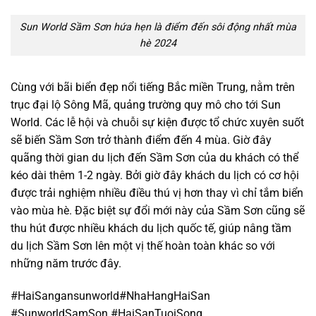
Sun World Sầm Sơn hứa hẹn là điểm đến sôi động nhất mùa
hè 2024
Cùng với bãi biển đẹp nổi tiếng Bắc miền Trung, nằm trên
trục đại lộ Sông Mã, quảng trường quy mô cho tới Sun
World. Các lễ hội và chuỗi sự kiện được tổ chức xuyên suốt
sẽ biến Sầm Sơn trở thành điểm đến 4 mùa. Giờ đây
quãng thời gian du lịch đến Sầm Sơn của du khách có thể
kéo dài thêm 1-2 ngày. Bởi giờ đây khách du lịch có cơ hội
được trải nghiệm nhiều điều thú vị hơn thay vì chỉ tắm biển
vào mùa hè. Đặc biệt sự đổi mới này của Sầm Sơn cũng sẽ
thu hút được nhiều khách du lịch quốc tế, giúp nâng tầm
du lịch Sầm Sơn lên một vị thế hoàn toàn khác so với
những năm trước đây.
#HaiSangansunworld#NhaHangHaiSan
#SunworldSamSon #HaiSanTuoiSong