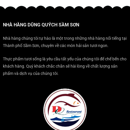
ở
nên
THỂ
ĐIỂM
ĐẾN
sang
BỎ
KHÔNG
SẦM
trọng
QUA
THỂ
SƠN
KHI
BỎ
THÌ
ĐẾN
NHÀ HÀNG DŨNG QUÝCH SẦM SƠN
QUA
NÊN
SẦM
KHI
ĂN
SƠN?
ĐẾN
TẠI
Nhà hàng chúng tôi tự hào là một trong những nhà hàng nổi tiếng tại
SẦM
ĐÂU?
Thành phố Sầm Sơn, chuyên về các món hải sản tươi ngon.
SƠN
Thực phẩm tươi sống là yêu cầu tất yếu của chúng tôi để chế bến cho
khách hàng. Quý khách chắc chắn sẽ hài lòng về chất lượng sản
phẩm và dịch vụ của chúng tôi.