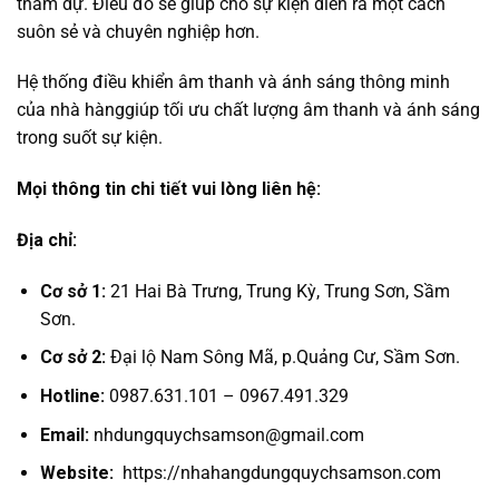
tham dự. Điều đó sẽ giúp cho sự kiện diễn ra một cách
suôn sẻ và chuyên nghiệp hơn.
Hệ thống điều khiển âm thanh và ánh sáng thông minh
của nhà hànggiúp tối ưu chất lượng âm thanh và ánh sáng
trong suốt sự kiện.
Mọi thông tin chi tiết vui lòng liên hệ:
Địa chỉ:
Cơ sở 1:
21 Hai Bà Trưng, Trung Kỳ, Trung Sơn, Sầm
Sơn.
Cơ sở 2:
Đại lộ Nam Sông Mã, p.Quảng Cư, Sầm Sơn.
Hotline:
0987.631.101 – 0967.491.329
Email:
nhdungquychsamson@gmail.com
Website:
https://nhahangdungquychsamson.com