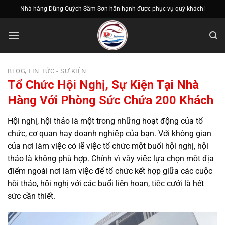
Bỏ
Nhà hàng Dũng Quých Sầm Sơn hân hạnh được phục vụ quý khách!
qua
nội
dung
BLOG
TIN TỨC - SỰ KIỆN
,
Tổ Chức Hội Nghị, Sự Kiện Tại Nhà
Hàng Với Phòng Sức Chứa 200 Khách
Hội nghị, hội thảo là một trong những hoạt động của tổ
chức, cơ quan hay doanh nghiệp của bạn. Với không gian
của nơi làm việc có lẽ việc tổ chức một buổi hội nghị, hội
thảo là không phù hợp. Chính vì vậy việc lựa chọn một địa
điểm ngoài nơi làm việc để tổ chức kết hợp giữa các cuộc
hội thảo, hội nghị với các buổi liên hoan, tiệc cưới là hết
sức cần thiết.