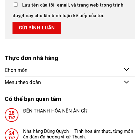
Lưu tên của tôi, email, và trang web trong trình
duyệt này cho lần bình luận kế tiếp của tôi.
Thực đơn nhà hàng
Chọn món
Menu theo đoàn
Có thể bạn quan tâm
ĐẾN THANH HÓA NÊN ĂN GÌ?
28
Không
Th7
có
bình
Nhà hàng Dũng Quých – Tinh hoa ẩm thực, từng món
24
luận
ăn đậm đà hương vị xứ Thanh.
ở
Th7