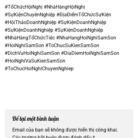
#TổChứcHộiNghị #NhàHàngHộiNghị
#SựKiệnChuyênNghiệp #ĐịaĐiểmTổChứcSựKiện
#HộiThảoDoanhNghiệp #SựKiệnDoanhNghiệp
#SựKiệnDoanhNghiệp #SựKiệnDoanhNghiệp
#NhàHàngTổChứcTiệc #NhaHangHoiNghiSamSon
#HoiNghiSamSon #ToChucSuKienSamSon
#DichVuHoiNghiSamSon #DiaDiemHoiNghiSamSon
#HoiNghiVaSuKienSamSon
#ToChucHoiNghiChuyenNghiep
Để lại một bình luận
Email của bạn sẽ không được hiển thị công khai.
Các trường bắt buộc được đánh dấu
*