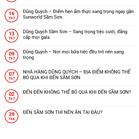
Không
ĐẾN
có
THANH
Dũng Quých – Điểm hẹn ẩm thực sang trọng ngay gần
16
bình
HÓA
Sunworld Sầm Sơn.
Th7
luận
NÊN
Không
ở
ĂN
có
Nhà
Dũng Quých Sầm Sơn – Sang trọng tiệc cưới, đẳng
GÌ?
13
bình
hàng
cấp mọi gala
Th7
luận
Dũng
Không
ở
Quých
có
Dũng
Dũng Quých – Nơi mọi bữa tiệc đều trở nên sang
–
09
bình
Quých
trọng
Tinh
Th7
luận
–
Không
hoa
ở
Điểm
có
ẩm
Dũng
NHÀ HÀNG DŨNG QUÝCH – ĐỊA ĐIỂM KHÔNG THỂ
hẹn
07
bình
thực,
Quých
BỎ QUA KHI ĐẾN SẦM SƠN
ẩm
Th7
luận
từng
Sầm
Không
thực
ở
món
Sơn
có
sang
Dũng
ăn
ĐẾN ĐẾN KHÔNG THỂ BỎ QUA KHI ĐẾN SẦM SƠN?
–
02
bình
trọng
Quých
đậm
Không
Sang
Th7
luận
ngay
–
đà
có
trọng
ở
gần
Nơi
hương
bình
tiệc
NHÀ
Sunworld
ĐẾN SẦM SƠN THÌ NÊN ĂN TẠI ĐÂU?
mọi
vị
29
luận
cưới,
HÀNG
Sầm
Không
bữa
xứ
ở
Th6
đẳng
DŨNG
Sơn.
có
tiệc
Thanh.
ĐẾN
cấp
QUÝCH
bình
đều
ĐẾN
mọi
–
luận
trở
KHÔNG
gala
ĐỊA