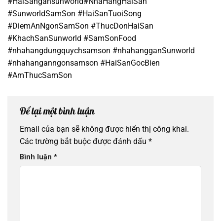
#HaiSangansunworld#NhaHangHaiSan
#SunworldSamSon #HaiSanTuoiSong
#DiemAnNgonSamSon #ThucDonHaiSan
#KhachSanSunworld #SamSonFood
#nhahangdungquychsamson #nhahangganSunworld
#nhahanganngonsamson #HaiSanGocBien
#AmThucSamSon
Để lại một bình luận
Email của bạn sẽ không được hiển thị công khai.
Các trường bắt buộc được đánh dấu
*
Bình luận
*