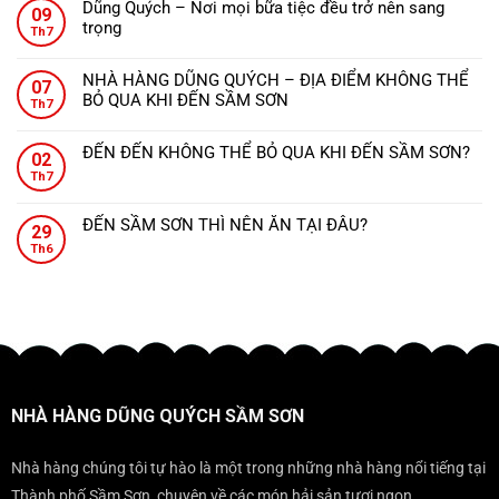
Dũng
Dũng Quých – Nơi mọi bữa tiệc đều trở nên sang
–
09
bình
Quých
trọng
Tinh
Th7
luận
–
Không
hoa
ở
Điểm
có
ẩm
Dũng
NHÀ HÀNG DŨNG QUÝCH – ĐỊA ĐIỂM KHÔNG THỂ
hẹn
07
bình
thực,
Quých
BỎ QUA KHI ĐẾN SẦM SƠN
ẩm
Th7
luận
từng
Sầm
Không
thực
ở
món
Sơn
có
sang
Dũng
ăn
ĐẾN ĐẾN KHÔNG THỂ BỎ QUA KHI ĐẾN SẦM SƠN?
–
02
bình
trọng
Quých
đậm
Không
Sang
Th7
luận
ngay
–
đà
có
trọng
ở
gần
Nơi
hương
bình
tiệc
NHÀ
Sunworld
ĐẾN SẦM SƠN THÌ NÊN ĂN TẠI ĐÂU?
mọi
vị
29
luận
cưới,
HÀNG
Sầm
Không
bữa
xứ
ở
Th6
đẳng
DŨNG
Sơn.
có
tiệc
Thanh.
ĐẾN
cấp
QUÝCH
bình
đều
ĐẾN
mọi
–
luận
trở
KHÔNG
gala
ĐỊA
ở
nên
THỂ
ĐIỂM
ĐẾN
sang
BỎ
KHÔNG
SẦM
trọng
QUA
THỂ
SƠN
KHI
BỎ
THÌ
ĐẾN
NHÀ HÀNG DŨNG QUÝCH SẦM SƠN
QUA
NÊN
SẦM
KHI
ĂN
SƠN?
ĐẾN
TẠI
Nhà hàng chúng tôi tự hào là một trong những nhà hàng nổi tiếng tại
SẦM
ĐÂU?
Thành phố Sầm Sơn, chuyên về các món hải sản tươi ngon.