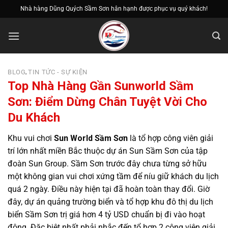
Bỏ
Nhà hàng Dũng Quých Sầm Sơn hân hạnh được phục vụ quý khách!
qua
nội
dung
BLOG
TIN TỨC - SỰ KIỆN
,
Top Nhà Hàng Gần Sunworld Sầm
Sơn: Điểm Dừng Chân Tuyệt Vời Cho
Du Khách
Khu vui chơi
Sun World Sầm Sơn
là tổ hợp công viên giải
trí lớn nhất miền Bắc thuộc dự án Sun Sầm Sơn của tập
đoàn Sun Group. Sầm Sơn trước đây chưa từng sở hữu
một không gian vui chơi xứng tầm để níu giữ khách du lịch
quá 2 ngày. Điều này hiện tại đã hoàn toàn thay đổi. Giờ
đây, dự án quảng trường biển và tổ hợp khu đô thị du lịch
biển Sầm Sơn trị giá hơn 4 tỷ USD chuẩn bị đi vào hoạt
động. Đặc biệt nhất phải nhắc đến tổ hợp 2 công viên giải