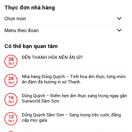
Thực đơn nhà hàng
Chọn món
Menu theo đoàn
Có thể bạn quan tâm
ĐẾN THANH HÓA NÊN ĂN GÌ?
28
Không
Th7
có
bình
Nhà hàng Dũng Quých – Tinh hoa ẩm thực, từng món
24
luận
ăn đậm đà hương vị xứ Thanh.
ở
Th7
Không
ĐẾN
có
THANH
Dũng Quých – Điểm hẹn ẩm thực sang trọng ngay gần
16
bình
HÓA
Sunworld Sầm Sơn.
Th7
luận
NÊN
Không
ở
ĂN
có
Nhà
Dũng Quých Sầm Sơn – Sang trọng tiệc cưới, đẳng
GÌ?
13
bình
hàng
cấp mọi gala
Th7
luận
Dũng
Không
ở
Quých
có