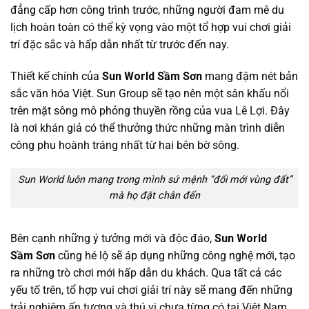
đẳng cấp hơn công trình trước, những người đam mê du
lịch hoàn toàn có thể kỳ vọng vào một tổ hợp vui chơi giải
trí đặc sắc và hấp dẫn nhất từ trước đến nay.
Thiết kế chính của
Sun World Sầm Sơn
mang đậm nét bản
sắc văn hóa Việt. Sun Group sẽ tạo nên một sân khấu nổi
trên mặt sông mô phỏng thuyền rồng của vua Lê Lợi. Đây
là nơi khán giả có thể thưởng thức những màn trình diễn
công phu hoành tráng nhất từ hai bên bờ sông.
Sun World luôn mang trong mình sứ mệnh “đổi mới vùng đất”
mà họ đặt chân đến
Bên cạnh những ý tưởng mới và độc đáo,
Sun World
Sầm
Sơn
cũng hé lộ sẽ áp dụng những công nghệ mới, tạo
ra những trò chơi mới hấp dẫn du khách. Qua tất cả các
yếu tố trên, tổ hợp vui chơi giải trí này sẽ mang đến những
trải nghiệm ấn tượng và thú vị chưa từng có tại Việt Nam.