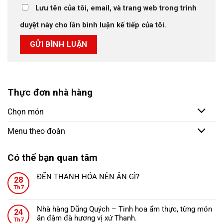
Lưu tên của tôi, email, và trang web trong trình
duyệt này cho lần bình luận kế tiếp của tôi.
Thực đơn nhà hàng
Chọn món
Menu theo đoàn
Có thể bạn quan tâm
ĐẾN THANH HÓA NÊN ĂN GÌ?
28
Không
Th7
có
bình
Nhà hàng Dũng Quých – Tinh hoa ẩm thực, từng món
24
luận
ăn đậm đà hương vị xứ Thanh.
ở
Th7