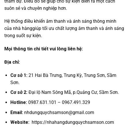
tham dự. Điều đó sẽ giúp cho sự kiện diễn ra một cách
suôn sẻ và chuyên nghiệp hơn.
Hệ thống điều khiển âm thanh và ánh sáng thông minh
của nhà hànggiúp tối ưu chất lượng âm thanh và ánh sáng
trong suốt sự kiện.
Mọi thông tin chi tiết vui lòng liên hệ:
Địa chỉ:
Cơ sở 1:
21 Hai Bà Trưng, Trung Kỳ, Trung Sơn, Sầm
Sơn.
Cơ sở 2:
Đại lộ Nam Sông Mã, p.Quảng Cư, Sầm Sơn.
Hotline:
0987.631.101 – 0967.491.329
Email:
nhdungquychsamson@gmail.com
Website:
https://nhahangdungquychsamson.com