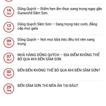
Không
ĐẾN
có
THANH
Dũng Quých – Điểm hẹn ẩm thực sang trọng ngay gần
16
bình
HÓA
Sunworld Sầm Sơn.
Th7
luận
NÊN
Không
ở
ĂN
có
Nhà
Dũng Quých Sầm Sơn – Sang trọng tiệc cưới, đẳng
GÌ?
13
bình
hàng
cấp mọi gala
Th7
luận
Dũng
Không
ở
Quých
có
Dũng
Dũng Quých – Nơi mọi bữa tiệc đều trở nên sang
–
09
bình
Quých
trọng
Tinh
Th7
luận
–
Không
hoa
ở
Điểm
có
ẩm
Dũng
NHÀ HÀNG DŨNG QUÝCH – ĐỊA ĐIỂM KHÔNG THỂ
hẹn
07
bình
thực,
Quých
BỎ QUA KHI ĐẾN SẦM SƠN
ẩm
Th7
luận
từng
Sầm
Không
thực
ở
món
Sơn
có
sang
Dũng
ăn
ĐẾN ĐẾN KHÔNG THỂ BỎ QUA KHI ĐẾN SẦM SƠN?
–
02
bình
trọng
Quých
đậm
Không
Sang
Th7
luận
ngay
–
đà
có
trọng
ở
gần
Nơi
hương
bình
tiệc
NHÀ
Sunworld
ĐẾN SẦM SƠN THÌ NÊN ĂN TẠI ĐÂU?
mọi
vị
29
luận
cưới,
HÀNG
Sầm
Không
bữa
xứ
ở
Th6
đẳng
DŨNG
Sơn.
có
tiệc
Thanh.
ĐẾN
cấp
QUÝCH
bình
đều
ĐẾN
mọi
–
luận
trở
KHÔNG
gala
ĐỊA