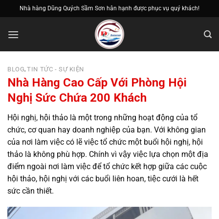
Bỏ
Nhà hàng Dũng Quých Sầm Sơn hân hạnh được phục vụ quý khách!
qua
nội
dung
BLOG
TIN TỨC - SỰ KIỆN
,
Nhà Hàng Cao Cấp Với Phòng Hội
Nghị Sức Chứa 200 Khách
Hội nghị, hội thảo là một trong những hoạt động của tổ
chức, cơ quan hay doanh nghiệp của bạn. Với không gian
của nơi làm việc có lẽ việc tổ chức một buổi hội nghị, hội
thảo là không phù hợp. Chính vì vậy việc lựa chọn một địa
điểm ngoài nơi làm việc để tổ chức kết hợp giữa các cuộc
hội thảo, hội nghị với các buổi liên hoan, tiệc cưới là hết
sức cần thiết.