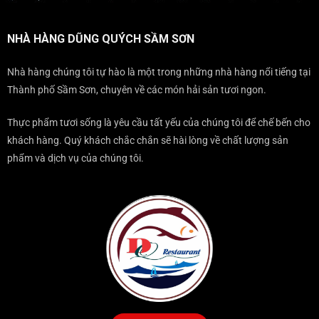
KHÔNG
SẦM
trọng
QUA
THỂ
SƠN
KHI
BỎ
THÌ
ĐẾN
NHÀ HÀNG DŨNG QUÝCH SẦM SƠN
QUA
NÊN
SẦM
KHI
ĂN
SƠN?
ĐẾN
TẠI
Nhà hàng chúng tôi tự hào là một trong những nhà hàng nổi tiếng tại
SẦM
ĐÂU?
Thành phố Sầm Sơn, chuyên về các món hải sản tươi ngon.
SƠN
Thực phẩm tươi sống là yêu cầu tất yếu của chúng tôi để chế bến cho
khách hàng. Quý khách chắc chắn sẽ hài lòng về chất lượng sản
phẩm và dịch vụ của chúng tôi.