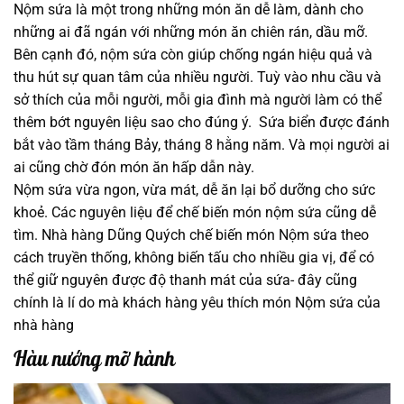
Nộm sứa là một trong những món ăn dễ làm, dành cho
những ai đã ngán với những món ăn chiên rán, dầu mỡ.
Bên cạnh đó, nộm sứa còn giúp chống ngán hiệu quả và
thu hút sự quan tâm của nhiều người. Tuỳ vào nhu cầu và
sở thích của mỗi người, mỗi gia đình mà người làm có thể
thêm bớt nguyên liệu sao cho đúng ý. Sứa biển được đánh
bắt vào tầm tháng Bảy, tháng 8 hằng năm. Và mọi người ai
ai cũng chờ đón món ăn hấp dẫn này.
Nộm sứa vừa ngon, vừa mát, dễ ăn lại bổ dưỡng cho sức
khoẻ. Các nguyên liệu để chế biến món nộm sứa cũng dễ
tìm. Nhà hàng Dũng Quých chế biến món Nộm sứa theo
cách truyền thống, không biến tấu cho nhiều gia vị, để có
thể giữ nguyên được độ thanh mát của sứa- đây cũng
chính là lí do mà khách hàng yêu thích món Nộm sứa của
nhà hàng
Hàu nướng mỡ hành