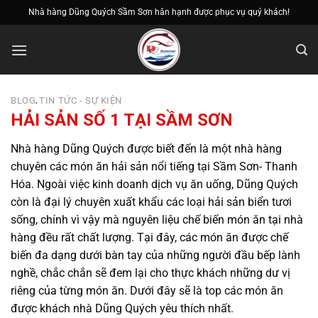
Bỏ
Nhà hàng Dũng Quých Sầm Sơn hân hạnh được phục vụ quý khách!
qua
nội
dung
BLOG
TIN TỨC - SỰ KIỆN
,
HẢI SẢN SỐ 1 TẠI SẦM SƠN
Nhà hàng Dũng Quých được biết đến là một nhà hàng
chuyên các món ăn hải sản nổi tiếng tại Sầm Sơn- Thanh
Hóa. Ngoài việc kinh doanh dịch vụ ăn uống, Dũng Quých
còn là đại lý chuyên xuất khẩu các loại hải sản biển tươi
sống, chính vì vậy mà nguyên liệu chế biến món ăn tại nhà
hàng đều rất chất lượng. Tại đây, các món ăn được chế
biến đa dạng dưới bàn tay của những người đầu bếp lành
nghề, chắc chắn sẽ đem lại cho thực khách những dư vị
riêng của từng món ăn. Dưới đây sẽ là top các món ăn
được khách nhà Dũng Quých yêu thích nhất.