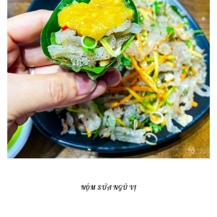
NỘM SỨA NGŨ VỊ