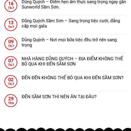
THANH
Dũng Quých – Điểm hẹn ẩm thực sang trọng ngay gần
16
bình
HÓA
Sunworld Sầm Sơn.
Th7
luận
NÊN
Không
ở
ĂN
có
Nhà
Dũng Quých Sầm Sơn – Sang trọng tiệc cưới, đẳng
GÌ?
13
bình
hàng
cấp mọi gala
Th7
luận
Dũng
Không
ở
Quých
có
Dũng
Dũng Quých – Nơi mọi bữa tiệc đều trở nên sang
–
09
bình
Quých
trọng
Tinh
Th7
luận
–
Không
hoa
ở
Điểm
có
ẩm
Dũng
NHÀ HÀNG DŨNG QUÝCH – ĐỊA ĐIỂM KHÔNG THỂ
hẹn
07
bình
thực,
Quých
BỎ QUA KHI ĐẾN SẦM SƠN
ẩm
Th7
luận
từng
Sầm
Không
thực
ở
món
Sơn
có
sang
Dũng
ăn
ĐẾN ĐẾN KHÔNG THỂ BỎ QUA KHI ĐẾN SẦM SƠN?
–
02
bình
trọng
Quých
đậm
Không
Sang
Th7
luận
ngay
–
đà
có
trọng
ở
gần
Nơi
hương
bình
tiệc
NHÀ
Sunworld
ĐẾN SẦM SƠN THÌ NÊN ĂN TẠI ĐÂU?
mọi
vị
29
luận
cưới,
HÀNG
Sầm
Không
bữa
xứ
ở
Th6
đẳng
DŨNG
Sơn.
có
tiệc
Thanh.
ĐẾN
cấp
QUÝCH
bình
đều
ĐẾN
mọi
–
luận
trở
KHÔNG
gala
ĐỊA
ở
nên
THỂ
ĐIỂM
ĐẾN
sang
BỎ