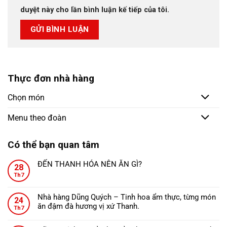
duyệt này cho lần bình luận kế tiếp của tôi.
Thực đơn nhà hàng
Chọn món
Menu theo đoàn
Có thể bạn quan tâm
ĐẾN THANH HÓA NÊN ĂN GÌ?
28
Không
Th7
có
bình
Nhà hàng Dũng Quých – Tinh hoa ẩm thực, từng món
24
luận
ăn đậm đà hương vị xứ Thanh.
ở
Th7
Không
ĐẾN
có