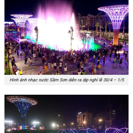
Hình ảnh nhạc nước Sầm Sơn diễn ra dịp nghỉ lễ 30/4 – 1/5