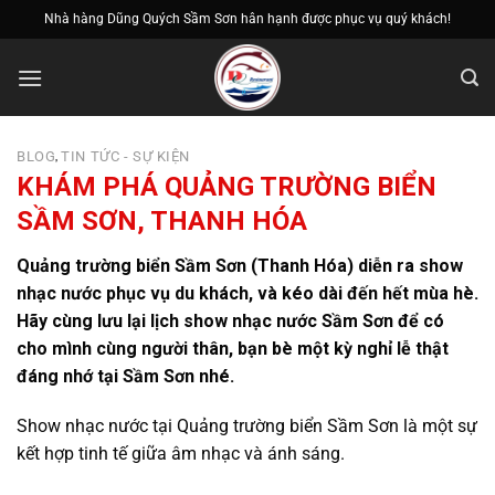
Bỏ
Nhà hàng Dũng Quých Sầm Sơn hân hạnh được phục vụ quý khách!
qua
nội
dung
BLOG
TIN TỨC - SỰ KIỆN
,
KHÁM PHÁ QUẢNG TRƯỜNG BIỂN
SẦM SƠN, THANH HÓA
Quảng trường biển Sầm Sơn (Thanh Hóa) diễn ra show
nhạc nước phục vụ du khách, và kéo dài đến hết mùa hè.
Hãy cùng lưu lại lịch show nhạc nước Sầm Sơn để có
cho mình cùng người thân, bạn bè một kỳ nghỉ lễ thật
đáng nhớ tại Sầm Sơn nhé.
Show nhạc nước tại Quảng trường biển Sầm Sơn là một sự
kết hợp tinh tế giữa âm nhạc và ánh sáng.