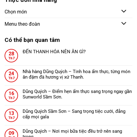
Chọn món
Menu theo đoàn
Có thể bạn quan tâm
ĐẾN THANH HÓA NÊN ĂN GÌ?
28
Không
Th7
có
bình
Nhà hàng Dũng Quých – Tinh hoa ẩm thực, từng món
24
luận
ăn đậm đà hương vị xứ Thanh.
ở
Th7
Không
ĐẾN
có
THANH
Dũng Quých – Điểm hẹn ẩm thực sang trọng ngay gần
16
bình
HÓA
Sunworld Sầm Sơn.
Th7
luận
NÊN
Không
ở
ĂN
có
Nhà
Dũng Quých Sầm Sơn – Sang trọng tiệc cưới, đẳng
GÌ?
13
bình
hàng
cấp mọi gala
Th7
luận
Dũng
Không
ở
Quých
có
Dũng
Dũng Quých – Nơi mọi bữa tiệc đều trở nên sang
–
09
bình
Quých
trọng