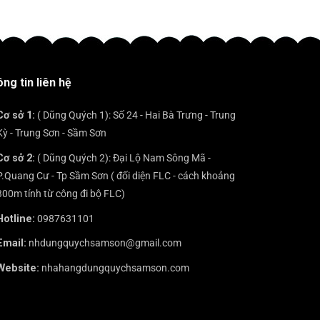
ĐẾN
mọi
trở
bình
–
ĐẾN
gala
nên
luận
ĐỊA
KHÔNG
sang
ở
ĐIỂM
THỂ
trọng
ĐẾN
KHÔNG
BỎ
SẦM
THỂ
QUA
SƠN
BỎ
KHI
ng tin liên hệ
THÌ
QUA
ĐẾN
NÊN
KHI
SẦM
ĂN
ĐẾN
Cơ sở 1:
( Dũng Quých 1): Số 24 - Hai Bà Trưng - Trung
SƠN?
TẠI
SẦM
Kỳ - Trung Sơn - Sầm Sơn
ĐÂU?
SƠN
Cơ sở 2:
( Dũng Quých 2): Đại Lộ Nam Sông Mã -
P.Quang Cư - Tp Sầm Sơn ( đối diện FLC - cách khoảng
300m tính từ công đi bộ FLC)
Hotline:
0987631101
Email:
nhdungquychsamson@gmail.com
Website:
nhahangdungquychsamson.com