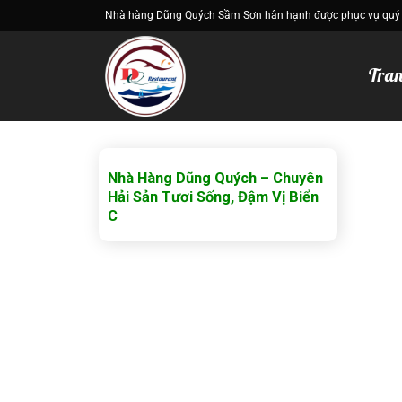
Bỏ
Nhà hàng Dũng Quých Sầm Sơn hân hạnh được phục vụ quý
qua
nội
Tran
dung
Nhà Hàng Dũng Quých – Chuyên
Hải Sản Tươi Sống, Đậm Vị Biển
C