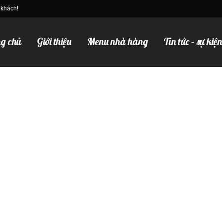
 khách!
g chủ
Giới thiệu
Menu nhà hàng
Tin tức – sự kiệ