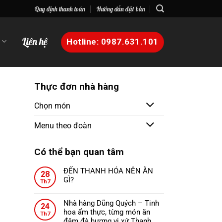
Quy định thanh toán
Hướng dẫn đặt bàn
n
Liên hệ
Hotline: 0987.631.101
Thực đơn nhà hàng
Chọn món
Menu theo đoàn
Có thể bạn quan tâm
ĐẾN THANH HÓA NÊN ĂN
28
GÌ?
Th7
Không
có
Nhà hàng Dũng Quých – Tinh
24
bình
hoa ẩm thực, từng món ăn
Th7
luận
đậm đà hương vị xứ Thanh.