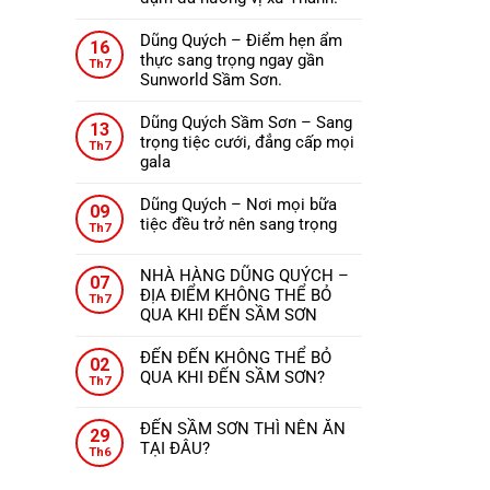
ở
Không
ĐẾN
có
Dũng Quých – Điểm hẹn ẩm
THANH
16
bình
thực sang trọng ngay gần
HÓA
Th7
luận
Sunworld Sầm Sơn.
NÊN
ở
Không
ĂN
Nhà
có
GÌ?
Dũng Quých Sầm Sơn – Sang
13
hàng
bình
trọng tiệc cưới, đẳng cấp mọi
Th7
Dũng
luận
gala
Quých
ở
Không
–
Dũng
có
Dũng Quých – Nơi mọi bữa
09
Tinh
Quých
bình
tiệc đều trở nên sang trọng
Th7
hoa
–
luận
Không
ẩm
Điểm
ở
có
thực,
hẹn
NHÀ HÀNG DŨNG QUÝCH –
Dũng
07
bình
từng
ẩm
ĐỊA ĐIỂM KHÔNG THỂ BỎ
Quých
Th7
luận
món
thực
QUA KHI ĐẾN SẦM SƠN
Sầm
ở
ăn
sang
Không
Sơn
Dũng
đậm
trọng
có
–
ĐẾN ĐẾN KHÔNG THỂ BỎ
Quých
02
đà
ngay
bình
Sang
QUA KHI ĐẾN SẦM SƠN?
–
Th7
hương
gần
luận
trọng
Không
Nơi
vị
ở
Sunworld
tiệc
có
mọi
xứ
ĐẾN SẦM SƠN THÌ NÊN ĂN
NHÀ
Sầm
29
cưới,
bình
bữa
Thanh.
TẠI ĐÂU?
HÀNG
Sơn.
Th6
đẳng
luận
tiệc
Không
DŨNG
ở
cấp
đều
có
QUÝCH