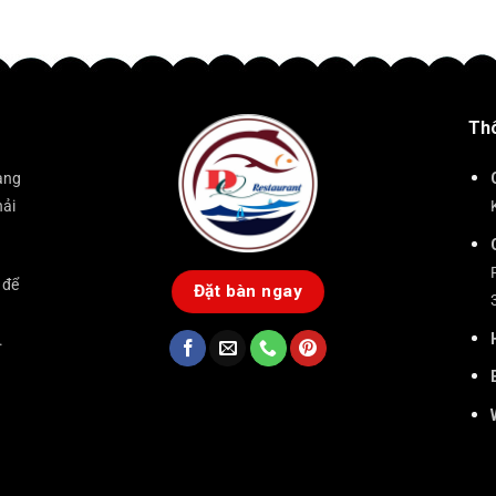
Thô
àng
hải
 để
Đặt bàn ngay
.