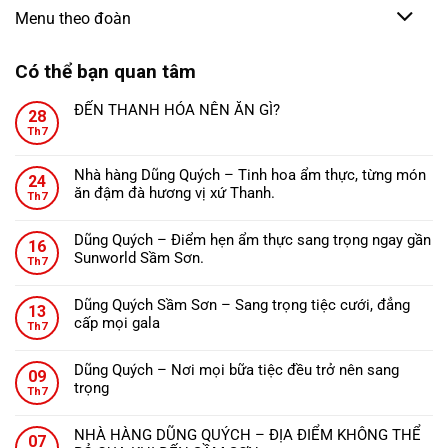
Menu theo đoàn
Có thể bạn quan tâm
ĐẾN THANH HÓA NÊN ĂN GÌ?
28
Không
Th7
có
bình
Nhà hàng Dũng Quých – Tinh hoa ẩm thực, từng món
24
luận
ăn đậm đà hương vị xứ Thanh.
ở
Th7
Không
ĐẾN
có
THANH
Dũng Quých – Điểm hẹn ẩm thực sang trọng ngay gần
16
bình
HÓA
Sunworld Sầm Sơn.
Th7
luận
NÊN
Không
ở
ĂN
có
Nhà
Dũng Quých Sầm Sơn – Sang trọng tiệc cưới, đẳng
GÌ?
13
bình
hàng
cấp mọi gala
Th7
luận
Dũng
Không
ở
Quých
có
Dũng
Dũng Quých – Nơi mọi bữa tiệc đều trở nên sang
–
09
bình
Quých
trọng
Tinh
Th7
luận
–
Không
hoa
ở
Điểm
có
ẩm
Dũng
NHÀ HÀNG DŨNG QUÝCH – ĐỊA ĐIỂM KHÔNG THỂ
hẹn
07
bình
thực,
Quých