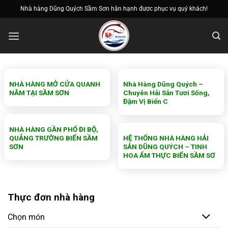
Bỏ
Nhà hàng Dũng Quých Sầm Sơn hân hạnh được phục vụ quý khách!
qua
nội
dung
NHÀ HÀNG MỞ CỬA QUANH
Nhà Hàng Dũng Quých –
NĂM TẠI SẦM SƠN
Chuyên Hải Sản Tươi Sống,
Đậm Vị Biển C
NHÀ HÀNG GẦN PHỐ ĐI BỘ,
QUẢNG TRƯỜNG BIỂN SẦM
HỆ THỐNG NHÀ HÀNG HẢI
SƠN
SẢN DŨNG QUÝCH – TINH
HOA ẨM THỰC BIỂN SẦM SƠ
Thực đơn nhà hàng
Chọn món