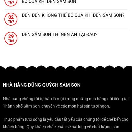
BỎ QUA KHI ĐẾN SẦM SƠN
ẩm
Th7
luận
từng
Sầm
Không
thực
ở
món
Sơn
có
sang
Dũng
ăn
ĐẾN ĐẾN KHÔNG THỂ BỎ QUA KHI ĐẾN SẦM SƠN?
–
02
bình
trọng
Quých
đậm
Không
Sang
Th7
luận
ngay
–
đà
có
trọng
ở
gần
Nơi
hương
bình
tiệc
NHÀ
Sunworld
ĐẾN SẦM SƠN THÌ NÊN ĂN TẠI ĐÂU?
mọi
vị
29
luận
cưới,
HÀNG
Sầm
Không
bữa
xứ
ở
Th6
đẳng
DŨNG
Sơn.
có
tiệc
Thanh.
ĐẾN
cấp
QUÝCH
bình
đều
ĐẾN
mọi
–
luận
trở
KHÔNG
gala
ĐỊA
ở
nên
THỂ
ĐIỂM
ĐẾN
sang
BỎ
KHÔNG
SẦM
trọng
QUA
THỂ
SƠN
KHI
BỎ
THÌ
ĐẾN
NHÀ HÀNG DŨNG QUÝCH SẦM SƠN
QUA
NÊN
SẦM
KHI
ĂN
SƠN?
ĐẾN
TẠI
Nhà hàng chúng tôi tự hào là một trong những nhà hàng nổi tiếng tại
SẦM
ĐÂU?
Thành phố Sầm Sơn, chuyên về các món hải sản tươi ngon.
SƠN
Thực phẩm tươi sống là yêu cầu tất yếu của chúng tôi để chế bến cho
khách hàng. Quý khách chắc chắn sẽ hài lòng về chất lượng sản