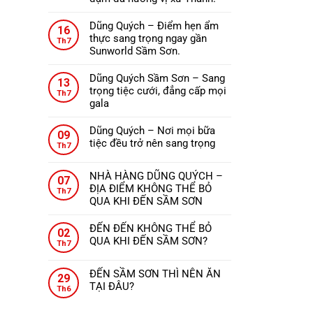
ở
Không
ĐẾN
có
Dũng Quých – Điểm hẹn ẩm
THANH
16
bình
thực sang trọng ngay gần
HÓA
Th7
luận
Sunworld Sầm Sơn.
NÊN
ở
Không
ĂN
Nhà
có
GÌ?
Dũng Quých Sầm Sơn – Sang
13
hàng
bình
trọng tiệc cưới, đẳng cấp mọi
Th7
Dũng
luận
gala
Quých
ở
Không
–
Dũng
có
Dũng Quých – Nơi mọi bữa
09
Tinh
Quých
bình
tiệc đều trở nên sang trọng
Th7
hoa
–
luận
Không
ẩm
Điểm
ở
có
thực,
hẹn
NHÀ HÀNG DŨNG QUÝCH –
Dũng
07
bình
từng
ẩm
ĐỊA ĐIỂM KHÔNG THỂ BỎ
Quých
Th7
luận
món
thực
QUA KHI ĐẾN SẦM SƠN
Sầm
ở
ăn
sang
Không
Sơn
Dũng
đậm
trọng
có
–
ĐẾN ĐẾN KHÔNG THỂ BỎ
Quých
02
đà
ngay
bình
Sang
QUA KHI ĐẾN SẦM SƠN?
–
Th7
hương
gần
luận
trọng
Không
Nơi
vị
ở
Sunworld
tiệc
có
mọi
xứ
ĐẾN SẦM SƠN THÌ NÊN ĂN
NHÀ
Sầm
29
cưới,
bình
bữa
Thanh.
TẠI ĐÂU?
HÀNG
Sơn.
Th6
đẳng
luận
tiệc
Không
DŨNG
ở
cấp
đều
có
QUÝCH