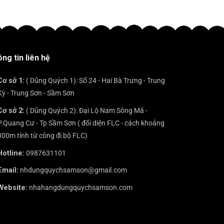
ĐẾN
mọi
trở
bình
–
ĐẾN
gala
nên
luận
ĐỊA
KHÔNG
sang
ở
ĐIỂM
THỂ
trọng
ĐẾN
KHÔNG
BỎ
SẦM
THỂ
QUA
SƠN
BỎ
KHI
ng tin liên hệ
THÌ
QUA
ĐẾN
NÊN
KHI
SẦM
ĂN
ĐẾN
Cơ sở 1:
( Dũng Quých 1): Số 24 - Hai Bà Trưng - Trung
SƠN?
TẠI
SẦM
Kỳ - Trung Sơn - Sầm Sơn
ĐÂU?
SƠN
Cơ sở 2:
( Dũng Quých 2): Đại Lộ Nam Sông Mã -
P.Quang Cư - Tp Sầm Sơn ( đối diện FLC - cách khoảng
300m tính từ công đi bộ FLC)
Hotline:
0987631101
Email:
nhdungquychsamson@gmail.com
Website:
nhahangdungquychsamson.com