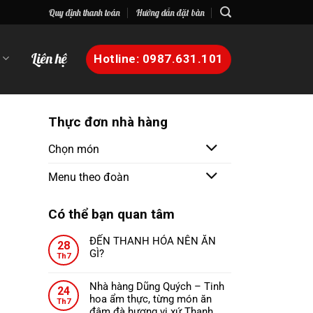
Quy định thanh toán
Hướng dẫn đặt bàn
n
Liên hệ
Hotline: 0987.631.101
Thực đơn nhà hàng
Chọn món
Menu theo đoàn
Có thể bạn quan tâm
ĐẾN THANH HÓA NÊN ĂN
28
GÌ?
Th7
Không
có
Nhà hàng Dũng Quých – Tinh
24
bình
hoa ẩm thực, từng món ăn
Th7
luận
đậm đà hương vị xứ Thanh.