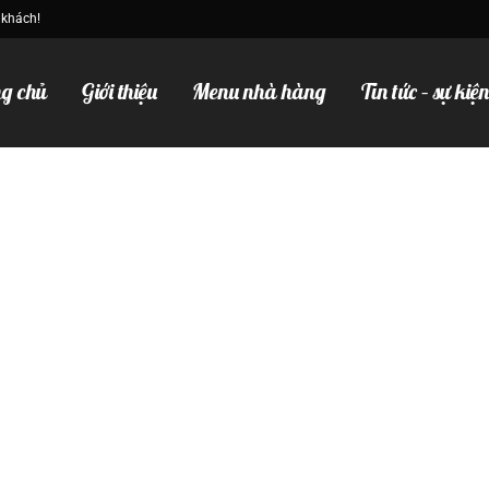
 khách!
g chủ
Giới thiệu
Menu nhà hàng
Tin tức – sự kiệ