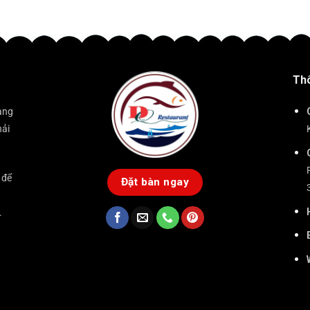
Thô
àng
hải
 để
Đặt bàn ngay
.