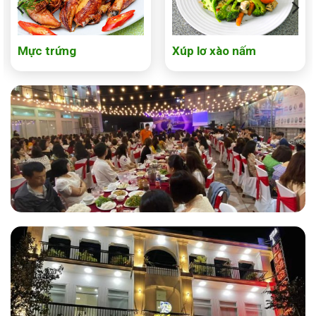
Mực trứng
Xúp lơ xào nấm