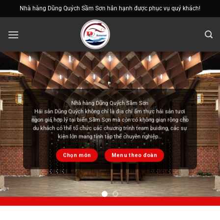
Bỏ
Nhà hàng Dũng Quých Sầm Sơn hân hạnh được phục vụ quý khách!
qua
nội
dung
Ẩm thực việt nam
Không gì tuyệt vời bằng thưởng thức ẩm thực Việt Nam cùng gia
đình và người thân. Chúng tôi cung cấp các món lẩu chuẩn vị ẩm
thực Việt Nam mang đến cảm giác quen thuộc nhưng cực kỳ đặc
sắc cho bạn thưởng thức
Chọn món
Menu theo đoàn