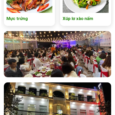
Mực trứng
Xúp lơ xào nấm