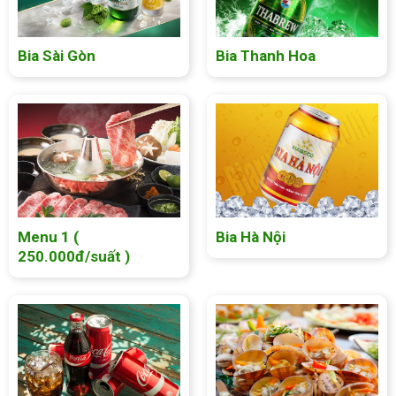
Bia Sài Gòn
Bia Thanh Hoa
Menu 1 (
Bia Hà Nội
250.000đ/suất )