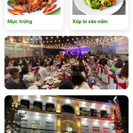
Mực trứng
Xúp lơ xào nấm