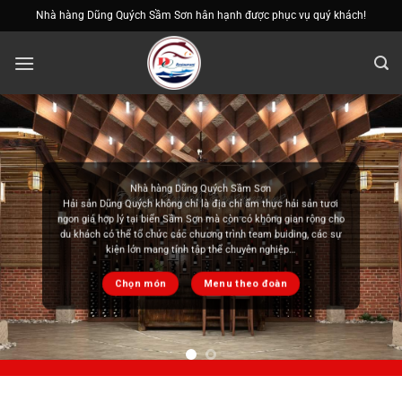
Bỏ
Nhà hàng Dũng Quých Sầm Sơn hân hạnh được phục vụ quý khách!
qua
nội
dung
Ẩm thực việt nam
Không gì tuyệt vời bằng thưởng thức ẩm thực Việt Nam cùng gia
đình và người thân. Chúng tôi cung cấp các món lẩu chuẩn vị ẩm
thực Việt Nam mang đến cảm giác quen thuộc nhưng cực kỳ đặc
sắc cho bạn thưởng thức
Chọn món
Menu theo đoàn