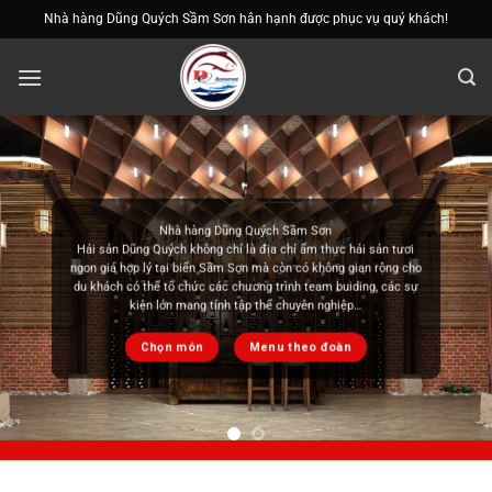
Bỏ
Nhà hàng Dũng Quých Sầm Sơn hân hạnh được phục vụ quý khách!
qua
nội
dung
Ẩm thực việt nam
Không gì tuyệt vời bằng thưởng thức ẩm thực Việt Nam cùng gia
đình và người thân. Chúng tôi cung cấp các món lẩu chuẩn vị ẩm
thực Việt Nam mang đến cảm giác quen thuộc nhưng cực kỳ đặc
sắc cho bạn thưởng thức
Chọn món
Menu theo đoàn