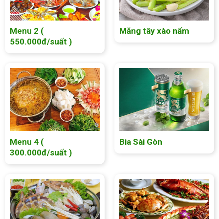
Menu 2 (
Măng tây xào nấm
550.000đ/suất )
Menu 4 (
Bia Sài Gòn
300.000đ/suất )