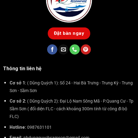
Đặt bàn ngay
Thông tin liên hệ
Cơ sở 1:
( Dũng Quých 1): Số 24 - Hai Bà Trưng - Trung Kỳ - Trung
Sơn - Sầm Sơn
Cơ sở 2:
( Dũng Quých 2): Đại Lộ Nam Sông Mã - P.Quang Cư - Tp
Sầm Sơn ( đối diện FLC - cách khoảng 300m tính từ công đi bộ
FLC)
Hotline:
0987631101
Email:
nhdungquychsamson@gmail.com