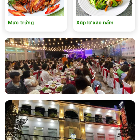
Mực trứng
Xúp lơ xào nấm