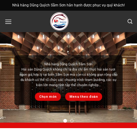
Bỏ
Nhà hàng Dũng Quých Sầm Sơn hân hạnh được phục vụ quý khách!
qua
nội
dung
Ẩm thực việt nam
Không gì tuyệt vời bằng thưởng thức ẩm thực Việt Nam cùng gia
đình và người thân. Chúng tôi cung cấp các món lẩu chuẩn vị ẩm
thực Việt Nam mang đến cảm giác quen thuộc nhưng cực kỳ đặc
sắc cho bạn thưởng thức
Chọn món
Menu theo đoàn