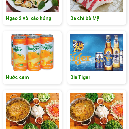
Ngao 2 vòi xào húng
Ba chỉ bò Mỹ
Nước cam
Bia Tiger