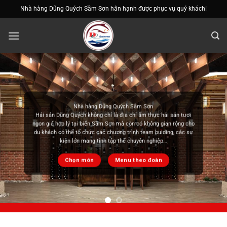
Bỏ
Nhà hàng Dũng Quých Sầm Sơn hân hạnh được phục vụ quý khách!
qua
nội
dung
Ẩm thực việt nam
Không gì tuyệt vời bằng thưởng thức ẩm thực Việt Nam cùng gia
đình và người thân. Chúng tôi cung cấp các món lẩu chuẩn vị ẩm
thực Việt Nam mang đến cảm giác quen thuộc nhưng cực kỳ đặc
sắc cho bạn thưởng thức
Chọn món
Menu theo đoàn