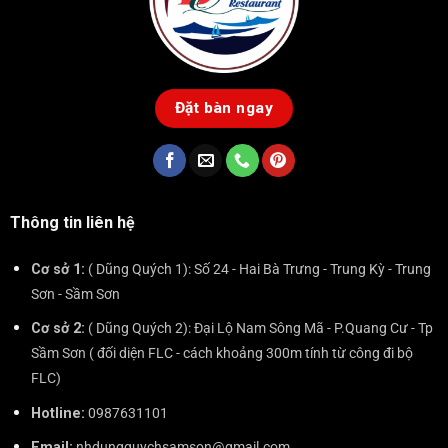
Đặt bàn ngay
Thông tin liên hệ
Cơ sở 1:
( Dũng Quých 1): Số 24 - Hai Bà Trưng - Trung Kỳ - Trung
Sơn - Sầm Sơn
Cơ sở 2:
( Dũng Quých 2): Đại Lộ Nam Sông Mã - P.Quang Cư - Tp
Sầm Sơn ( đối diện FLC - cách khoảng 300m tính từ công đi bộ
FLC)
Hotline:
0987631101
Email:
nhdungquychsamson@gmail.com