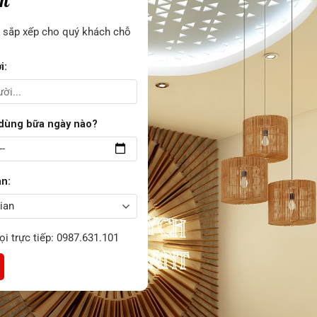
àn
i sắp xếp cho quý khách chỗ
i:
 dùng bữa ngày nào?
an:
gọi trực tiếp: 0987.631.101