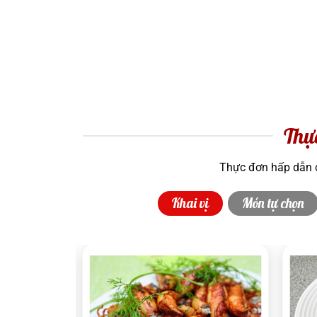
Thự
Thực đơn hấp dẫn c
Khai vị
Món tự chọn