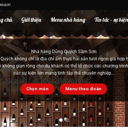
 khách!
g chủ
Giới thiệu
Menu nhà hàng
Tin tức – sự kiệ
Ẩm thực việt nam
t vời bằng thưởng thức ẩm thực Việt Nam cùng gia đình và ngư
các món lẩu chuẩn vị ẩm thực Việt Nam mang đến cảm giác qu
cực kỳ đặc sắc cho bạn thưởng thức
Chọn món
Menu theo đoàn