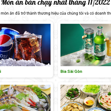
Món ăn bán chạy nhất tháng 11/2022
ố món ăn đã trở thành thương hiệu của chúng tôi và có doanh t
i
Bia Sài Gòn