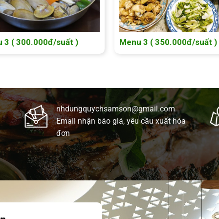
 3 ( 300.000đ/suất )
Menu 3 ( 350.000đ/suất )
nhdungquychsamson@gmail.com
Email nhận báo giá, yêu cầu xuất hóa
đơn