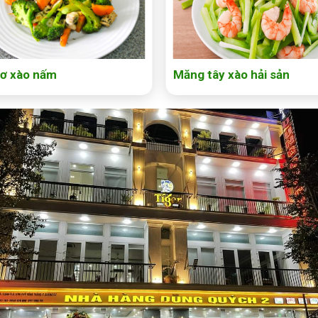
lơ xào nấm
Măng tây xào hải sản