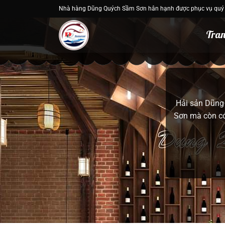
Bỏ
Nhà hàng Dũng Quých Sầm Sơn hân hạnh được phục vụ quý
qua
nội
Tran
dung
Không gì tuyệ
tôi cung cấp 