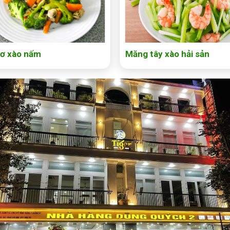
lơ xào nấm
Măng tây xào hải sản