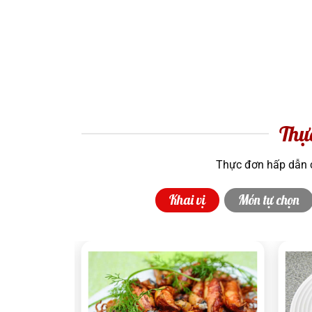
Thự
Thực đơn hấp dẫn c
Khai vị
Món tự chọn