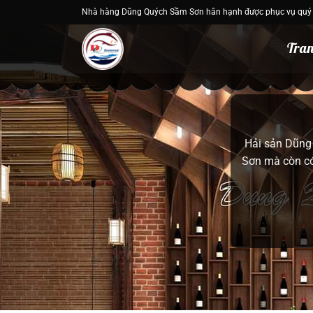
Bỏ
Nhà hàng Dũng Quých Sầm Sơn hân hạnh được phục vụ quý
qua
nội
Tran
dung
Không gì tuyệ
tôi cung cấp 