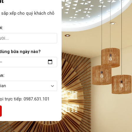
àn
i sắp xếp cho quý khách chỗ
i:
 dùng bữa ngày nào?
an:
gọi trực tiếp: 0987.631.101