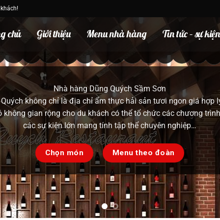
 khách!
g chủ
Giới thiệu
Menu nhà hàng
Tin tức – sự kiệ
Ẩm thực việt nam
t vời bằng thưởng thức ẩm thực Việt Nam cùng gia đình và ngư
các món lẩu chuẩn vị ẩm thực Việt Nam mang đến cảm giác qu
cực kỳ đặc sắc cho bạn thưởng thức
Chọn món
Menu theo đoàn