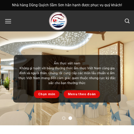
Bỏ
Nhà hàng Dũng Quých Sầm Sơn hân hạnh được phục vụ quý khách!
qua
nội
dung
Ẩm thực việt nam
Không gì tuyệt vời bằng thưởng thức ẩm thực Việt Nam cùng gia
đình và người thân. Chúng tôi cung cấp các món lẩu chuẩn vị ẩm
thực Việt Nam mang đến cảm giác quen thuộc nhưng cực kỳ đặc
sắc cho bạn thưởng thức
Chọn món
Menu theo đoàn