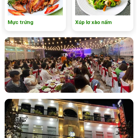
Mực trứng
Xúp lơ xào nấm